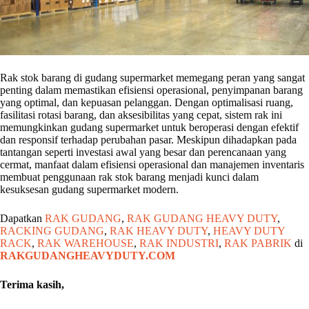
Rak stok barang di gudang supermarket memegang peran yang sangat
penting dalam memastikan efisiensi operasional, penyimpanan barang
yang optimal, dan kepuasan pelanggan. Dengan optimalisasi ruang,
fasilitasi rotasi barang, dan aksesibilitas yang cepat, sistem rak ini
memungkinkan gudang supermarket untuk beroperasi dengan efektif
dan responsif terhadap perubahan pasar. Meskipun dihadapkan pada
tantangan seperti investasi awal yang besar dan perencanaan yang
cermat, manfaat dalam efisiensi operasional dan manajemen inventaris
membuat penggunaan rak stok barang menjadi kunci dalam
kesuksesan gudang supermarket modern.
Dapatkan
RAK GUDANG
,
RAK GUDANG HEAVY DUTY
,
RACKING GUDANG
,
RAK HEAVY DUTY
,
HEAVY DUTY
RACK
,
RAK WAREHOUSE
,
RAK INDUSTRI
,
RAK PABRIK
di
RAKGUDANGHEAVYDUTY.COM
Terima kasih,