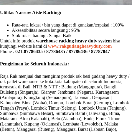
Utilitas Narrow Aisle Racking:
Rata-rata lokasi / bin yang dapat di gunakan/terpakai : 100%
Aksessibilitas secara langsung : 95%
Stok rotasi barang : Sangat Baik
Untuk info produk
warehouse racking heavy duty system
bisa
kunjungi website kami di
www.rakgudangheavyduty.com
Phone :
021-87786435 / 87786435 / 87786436 / 87787047
Pengiriman ke Seluruh Indonesia :
Raja Rak menjual dan mengirim produk rak besi gudang heavy duty /
rak pallet warehouse ke kota-kota kabupaten di seluruh Indonesia,
termasuk di Bali, NTB & NTT : Badung (Mangupura), Bangli,
Buleleng (Singaraja), Gianyar, Jembrana (Negara), Karangasem
(Amlapura), Klungkung (Semarapura), Tabanan, Denpasar |
Kabupaten Bima (Woha), Dompu, Lombok Barat (Gerung), Lombok
Tengah (Praya), Lombok Timur (Selong), Lombok Utara (Tanjung),
Sumbawa (Sumbawa Besar), Sumbawa Barat (Taliwang), Bima,
Mataram | Alor (Kalabahi), Belu (Atambua), Ende, Flores Timur
(Larantuka), Kupang (Oelamasi), Lembata (Lewoleba), Malaka
(Betun), Manggarai (Ruteng), Manggarai Barat (Labuan Bajo),