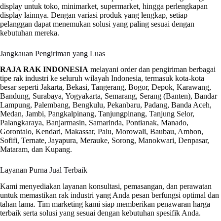
display untuk toko, minimarket, supermarket, hingga perlengkapan
display lainnya. Dengan variasi produk yang lengkap, setiap
pelanggan dapat menemukan solusi yang paling sesuai dengan
kebutuhan mereka.
Jangkauan Pengiriman yang Luas
RAJA RAK INDONESIA
melayani order dan pengiriman berbagai
tipe rak industri ke seluruh wilayah Indonesia, termasuk kota-kota
besar seperti Jakarta, Bekasi, Tangerang, Bogor, Depok, Karawang,
Bandung, Surabaya, Yogyakarta, Semarang, Serang (Banten), Bandar
Lampung, Palembang, Bengkulu, Pekanbaru, Padang, Banda Aceh,
Medan, Jambi, Pangkalpinang, Tanjungpinang, Tanjung Selor,
Palangkaraya, Banjarmasin, Samarinda, Pontianak, Manado,
Gorontalo, Kendari, Makassar, Palu, Morowali, Baubau, Ambon,
Sofifi, Ternate, Jayapura, Merauke, Sorong, Manokwari, Denpasar,
Mataram, dan Kupang.
Layanan Purna Jual Terbaik
Kami menyediakan layanan konsultasi, pemasangan, dan perawatan
untuk memastikan rak industri yang Anda pesan berfungsi optimal dan
tahan lama. Tim marketing kami siap memberikan penawaran harga
terbaik serta solusi yang sesuai dengan kebutuhan spesifik Anda.