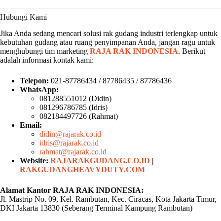
Hubungi Kami
Jika Anda sedang mencari solusi rak gudang industri terlengkap untuk
kebutuhan gudang atau ruang penyimpanan Anda, jangan ragu untuk
menghubungi tim marketing
RAJA RAK INDONESIA
. Berikut
adalah informasi kontak kami:
Telepon:
021-87786434 / 87786435 / 87786436
WhatsApp:
081288551012 (Didin)
081296786785 (Idris)
082184497726 (Rahmat)
Email:
didin@rajarak.co.id
idris@rajarak.co.id
rahmat@rajarak.co.id
Website:
RAJARAKGUDANG.CO.ID
|
RAKGUDANGHEAVYDUTY.COM
Alamat Kantor RAJA RAK INDONESIA:
Jl. Mastrip No. 09, Kel. Rambutan, Kec. Ciracas, Kota Jakarta Timur,
DKI Jakarta 13830 (Seberang Terminal Kampung Rambutan)