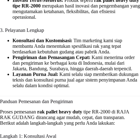
Inovasi Terus-Menerus:
Produk seperti
rak pallet heavy duty
tipe RR-2000
merupakan hasil inovasi dan pengembangan yang
mengutamakan ketahanan, fleksibilitas, dan efisiensi
operasional.
3. Pelayanan Lengkap
Konsultasi dan Kustomisasi:
Tim marketing kami siap
membantu Anda menentukan spesifikasi rak yang tepat
berdasarkan kebutuhan gudang atau pabrik Anda.
Pengiriman dan Pemasangan Cepat:
Kami menerima order
dan pengiriman ke berbagai kota di Indonesia, mulai dari
Jakarta, Bandung, Surabaya, hingga daerah-daerah terpencil.
Layanan Purna Jual:
Kami selalu siap memberikan dukungan
teknis dan konsultasi purna jual agar sistem penyimpanan Anda
selalu dalam kondisi optimal.
Panduan Pemesanan dan Pengiriman
Proses pemesanan
rak pallet heavy duty
tipe RR-2000 di RAJA
RAK GUDANG dirancang agar mudah, cepat, dan transparan.
Berikut adalah langkah-langkah yang perlu Anda lakukan:
Langkah 1: Konsultasi Awal