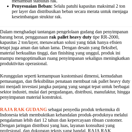
menambah stabilitas rak.
Penyesuaian Beban:
Selalu patuhi kapasitas maksimal 2 ton
per layer dan distribusikan beban secara merata untuk menjaga
keseimbangan struktur rak.
Dalam menghadapi tantangan pengelolaan gudang dan penyimpanan
barang berat, penggunaan
rak pallet heavy duty
tipe RR-2000,
kapasitas 2 ton/layer, menawarkan solusi yang tidak hanya efisien
tetapi juga aman dan tahan lama. Dengan desain yang fleksibel,
material berkualitas tinggi, dan finishing yang unggul, produk ini
mampu mengoptimalkan ruang penyimpanan sekaligus meningkatkan
produktivitas operasional.
Keunggulan seperti kemampuan kustomisasi dimensi, kemudahan
pemasangan, dan fleksibilitas penataan membuat rak pallet heavy duty
ini menjadi investasi jangka panjang yang sangat tepat untuk berbagai
sektor industri, mulai dari pergudangan, distribusi, manufaktur, hingga
penyimpanan material konstruksi.
RAJA RAK GUDANG
sebagai penyedia produk terkemuka di
Indonesia telah membuktikan kehandalan produk-produknya melalui
pengalaman lebih dari 12 tahun dan kepercayaan ribuan customer.
Dengan jaringan distribusi yang luas, layanan konsultasi yang
profesional, dan dukungan teknis yang handal, RAJA RAK