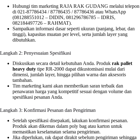
Hubungi tim marketing RAJA RAK GUDANG melalui telepon
di 021-87786434 / 87786435 / 87786436 atau WhatsApp
(081288551012 – DIDIN, 081296786785 – IDRIS,
082184497726 – RAHMAT).
Sampaikan informasi dasar seperti ukuran (panjang, lebar, dan
tinggi), kapasitas muatan per level, serta jumlah layer yang
dibutuhkan.
Langkah 2: Penyesuaian Spesifikasi
Diskusikan secara detail kebutuhan Anda. Produk
rak pallet
heavy duty
tipe RR-2000 dapat dikustomisasi mulai dari
dimensi, jumlah layer, hingga pilihan warna dan aksesoris
tambahan.
Tim marketing kami akan memberikan saran terbaik dan
penawaran harga yang kompetitif sesuai dengan volume dan
spesifikasi pesanan Anda.
Langkah 3: Konfirmasi Pesanan dan Pengiriman
Setelah spesifikasi disepakati, lakukan konfirmasi pesanan.
Produk akan dikemas dalam poly bag atau karton untuk
memastikan keselamatan selama pengiriman.
Jika diperlukan, rak dapat dirakit sebelum pengiriman sehingga