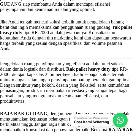
GUDANG siap membantu Anda dalam mencapai efisiensi
penyimpanan dan keamanan muatan yang optimal.
Jika Anda tengah mencari solusi terbaik untuk pengelolaan barang
berat dan ingin memaksimalkan penggunaan ruang gudang,
rak pallet
heavy duty
tipe RR-2000 adalah jawabannya. Konsultasikan
kebutuhan Anda dengan tim marketing kami dan dapatkan penawaran
harga terbaik yang sesuai dengan spesifikasi dan volume pesanan
Anda.
Pengelolaan ruang penyimpanan yang efisien adalah kunci sukses
dalam dunia logistik dan distribusi.
Rak pallet heavy duty
tipe RR-
2000, dengan kapasitas 2 ton per layer, hadir sebagai solusi terbaik
untuk mengatasi tantangan penyimpanan barang berat dengan optimal.
Dengan struktur yang kokoh, desain yang fleksibel, serta kemudahan
pemasangan, produk ini merupakan investasi yang sangat tepat bagi
perusahaan yang mengutamakan keamanan, efisiensi, dan
produktivitas.
RAJA RAK GUDANG
, dengan pengalaman dan reputasinya, selalu
mengutamakan kepuasan pelanggan melalui produk dan layanan
Konsultasi dan Pemesanan
Chat Kami Sekarang
berkualitas tinggi. Jangan ragu untuk menghubungi tim kami untuk
mendapatkan konsultasi dan penawaran terbaik. Bersama
RAJA RAK