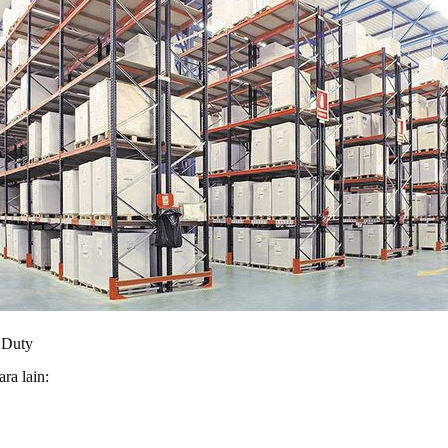
 Duty
ra lain: