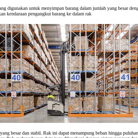
y yang digunakan untuk menyimpan barang dalam jumlah yang besar den
n kendaraan pengangkut barang ke dalam rak
 yang besar dan stabil. Rak ini dapat menampung beban hingga puluhan