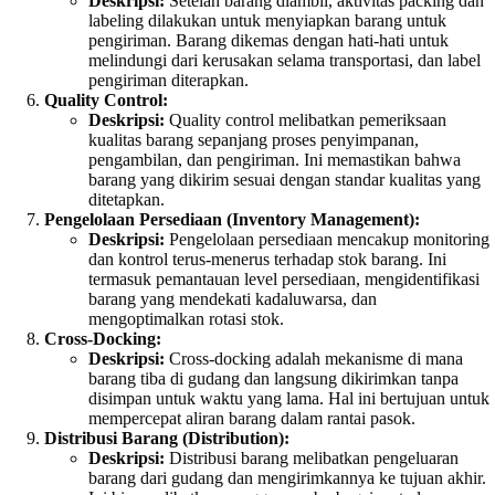
Deskripsi:
Setelah barang diambil, aktivitas packing dan
labeling dilakukan untuk menyiapkan barang untuk
pengiriman. Barang dikemas dengan hati-hati untuk
melindungi dari kerusakan selama transportasi, dan label
pengiriman diterapkan.
Quality Control:
Deskripsi:
Quality control melibatkan pemeriksaan
kualitas barang sepanjang proses penyimpanan,
pengambilan, dan pengiriman. Ini memastikan bahwa
barang yang dikirim sesuai dengan standar kualitas yang
ditetapkan.
Pengelolaan Persediaan (Inventory Management):
Deskripsi:
Pengelolaan persediaan mencakup monitoring
dan kontrol terus-menerus terhadap stok barang. Ini
termasuk pemantauan level persediaan, mengidentifikasi
barang yang mendekati kadaluwarsa, dan
mengoptimalkan rotasi stok.
Cross-Docking:
Deskripsi:
Cross-docking adalah mekanisme di mana
barang tiba di gudang dan langsung dikirimkan tanpa
disimpan untuk waktu yang lama. Hal ini bertujuan untuk
mempercepat aliran barang dalam rantai pasok.
Distribusi Barang (Distribution):
Deskripsi:
Distribusi barang melibatkan pengeluaran
barang dari gudang dan mengirimkannya ke tujuan akhir.