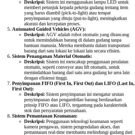
Deskripsi:
Sistem ini menggunakan lampu LED untuk
memberi petunjuk kepada pekerja gudang tentang item
yang harus diambil (pick-to-light) atau tempat
penyimpanan yang dituju (put-to-light), meningkatkan
akurasi dan kecepatan proses.
Automated Guided Vehicles (AGV):
Deskripsi:
AGV adalah robot otomatis yang dirancang
untuk memindahkan barang di dalam gudang tanpa
bantuan manusia. Mereka membantu dalam transportasi
barang dari satu lokasi ke lokasi lain secara efisien.
Sistem Penanganan Material Otomatis:
Deskripsi:
Sistem ini mencakup penggunaan peralatan
otomatis, seperti conveyor atau lift otomatis, untuk
memindahkan barang dari satu area gudang ke area lain
dengan efisiensi tinggi.
Penyimpanan FIFO (First In, First Out) dan LIFO (Last In,
First Out):
Deskripsi:
Sistem penyimpanan ini mengatur urutan
penyimpanan dan pengambilan barang berdasarkan
prinsip FIFO atau LIFO, tergantung pada karakteristik
stok dan persyaratan perusahaan.
Sistem Pemantauan Keamanan:
Deskripsi:
Penggunaan teknologi keamanan seperti
kamera pengawas, sistem pengendalian akses, dan
pemantauan real-time membantu melindungi gudang dari