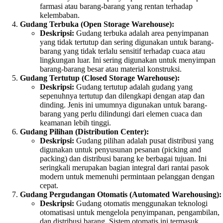
farmasi atau barang-barang yang rentan terhadap
kelembaban.
Gudang Terbuka (Open Storage Warehouse):
Deskripsi:
Gudang terbuka adalah area penyimpanan
yang tidak tertutup dan sering digunakan untuk barang-
barang yang tidak terlalu sensitif terhadap cuaca atau
lingkungan luar. Ini sering digunakan untuk menyimpan
barang-barang besar atau material konstruksi.
Gudang Tertutup (Closed Storage Warehouse):
Deskripsi:
Gudang tertutup adalah gudang yang
sepenuhnya tertutup dan dilengkapi dengan atap dan
dinding. Jenis ini umumnya digunakan untuk barang-
barang yang perlu dilindungi dari elemen cuaca dan
keamanan lebih tinggi.
Gudang Pilihan (Distribution Center):
Deskripsi:
Gudang pilihan adalah pusat distribusi yang
digunakan untuk penyusunan pesanan (picking and
packing) dan distribusi barang ke berbagai tujuan. Ini
seringkali merupakan bagian integral dari rantai pasok
modern untuk memenuhi permintaan pelanggan dengan
cepat.
Gudang Pergudangan Otomatis (Automated Warehousing):
Deskripsi:
Gudang otomatis menggunakan teknologi
otomatisasi untuk mengelola penyimpanan, pengambilan,
dan distribusi barang. Sistem otomatis ini termasuk