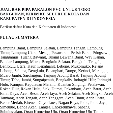
JUAL RAK PIPA PARALON PVC UNTUK TOKO
BANGUNAN, KIRIM KE SELURUH KOTA DAN
KABUPATEN DI INDONESIA
Berikut daftar Kota dan Kabupaten di Indonesia:
PULAU SUMATERA
Lampung Barat, Lampung Selatan, Lampung Tengah, Lampung
Timur, Lampung Utara, Mesuji, Pesawaran, Pesisir Barat, Pringsewu,
Tanggamus, Tulang Bawang, Tulang Bawang Barat, Way Kanan,
Bandar Lampung, Metro, Bengkulu Selatan, Bengkulu Tengah,
Bengkulu Utara, Kaur, Kepahiang, Lebong, Mukomuko, Rejang
Lebong, Seluma, Bengkulu, Batanghari, Bungo, Kerinci, Merangin,
Muaro Jambi, Sarolangun, Tanjung Jabung Barat, Tanjung Jabung
Timur, Tebo, Jambi, Sungaipenuh, Bengkalis, Indragiri Hilir, Indragiri
Hulu, Kampar, Kepulauan Meranti, Kuantan Singingi, Pelalawan,
Rokan Hilir, Rokan Hulu, Siak, Dumai, Pekanbaru, Aceh Barat, Aceh
Barat Daya, Aceh Besar, Aceh Jaya, Aceh Selatan, Aceh Singkil, Aceh
Tamiang, Aceh Tengah, Aceh Tenggara, Aceh Timur, Aceh Utara,
Bener Meriah, Bireuen, Gayo Lues, Nagan Raya, Pidie, Pidie Jaya,
Simeulue, Banda Aceh, Langsa, Lhokseumawe, Sabang,
Subulussalam, Ogan Komering Ulu, Ogan Komering Ulu Timur,