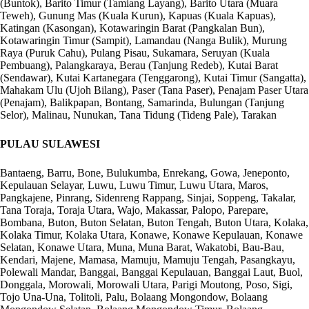
(Buntok), Barito Timur (Tamiang Layang), Barito Utara (Muara
Teweh), Gunung Mas (Kuala Kurun), Kapuas (Kuala Kapuas),
Katingan (Kasongan), Kotawaringin Barat (Pangkalan Bun),
Kotawaringin Timur (Sampit), Lamandau (Nanga Bulik), Murung
Raya (Puruk Cahu), Pulang Pisau, Sukamara, Seruyan (Kuala
Pembuang), Palangkaraya, Berau (Tanjung Redeb), Kutai Barat
(Sendawar), Kutai Kartanegara (Tenggarong), Kutai Timur (Sangatta),
Mahakam Ulu (Ujoh Bilang), Paser (Tana Paser), Penajam Paser Utara
(Penajam), Balikpapan, Bontang, Samarinda, Bulungan (Tanjung
Selor), Malinau, Nunukan, Tana Tidung (Tideng Pale), Tarakan
PULAU SULAWESI
Bantaeng, Barru, Bone, Bulukumba, Enrekang, Gowa, Jeneponto,
Kepulauan Selayar, Luwu, Luwu Timur, Luwu Utara, Maros,
Pangkajene, Pinrang, Sidenreng Rappang, Sinjai, Soppeng, Takalar,
Tana Toraja, Toraja Utara, Wajo, Makassar, Palopo, Parepare,
Bombana, Buton, Buton Selatan, Buton Tengah, Buton Utara, Kolaka,
Kolaka Timur, Kolaka Utara, Konawe, Konawe Kepulauan, Konawe
Selatan, Konawe Utara, Muna, Muna Barat, Wakatobi, Bau-Bau,
Kendari, Majene, Mamasa, Mamuju, Mamuju Tengah, Pasangkayu,
Polewali Mandar, Banggai, Banggai Kepulauan, Banggai Laut, Buol,
Donggala, Morowali, Morowali Utara, Parigi Moutong, Poso, Sigi,
Tojo Una-Una, Tolitoli, Palu, Bolaang Mongondow, Bolaang