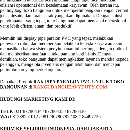
efisiensi operasional dan keselamatan karyawan. Oleh karena itu,
penting bagi toko bangunan untuk mempertimbangkan dengan cermat
jenis, desain, dan kualitas rak yang akan digunakan. Dengan solusi
penyimpanan yang tepat, toko bangunan dapat mencapai operasional
yang lebih efisien, aman, dan produktif.
Memilih rak display pipa paralon PVC yang tepat, melakukan
perawatan rutin, dan memberikan pelatihan kepada karyawan akan
memastikan bahwa sistem penyimpanan ini berfungsi dengan optimal
dan memberikan manfaat jangka panjang bagi bisnis. Dengan
demikian, toko bangunan dapat meningkatkan layanan mereka kepada
pelanggan, mengelola inventaris dengan lebih baik, dan mencapai
pertumbuhan yang berkelanjutan.
Dapatkan Produk
RAK PIPA PARALON PVC UNTUK TOKO
BANGUNAN
di
RAKGUDANGHEAVYDUTY.COM
HUBUNGI MARKETING KAMI DI:
TELP.
021-87786434 / 87786435 / 87786436
WA:
081288551012 / 081296786785 / 082184497726
KIRIM KE SELURUH INDONESIA, DARI JAKARTA