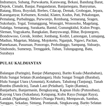
Indramayu, Subang, Purwakarta, Karawang, Bekasi, Bandung Barat,
Depok, Cimahi, Banjar, Pangandaran, Banjarnegara, Banyumas,
Batang, Blora, Boyolali, Brebes, Cilacap, Demak, Grobogan, Jepara,
Karanganyar, Kebumen, Kendal, Klaten, Kudus, Pati, Pekalongan,
Pemalang, Purbalingga, Purworejo, Rembang, Semarang, Sragen,
Sukoharjo, Tegal, Temanggung, Wonogiri, Wonosobo, Magelang,
Salatiga, Semarang, Surakarta, Bantul, Gunungkidul, Kulon Progo,
Sleman, Yogyakarta, Bangkalan, Banyuwangi, Blitar, Bojonegoro,
Bondowoso, Gresik, Jember, Jombang, Kediri, Lamongan, Lumajang,
Madiun, Magetan, Malang, Mojokerto, Nganjuk, Ngawi, Pacitan,
Pamekasan, Pasuruan, Ponorogo, Probolinggo, Sampang, Sidoarjo,
Situbondo, Sumenep, Trenggalek, Tuban, Tulungagung, Batu,
Surabaya
PULAU KALIMANTAN
Balangan (Paringin), Banjar (Martapura), Barito Kuala (Marabahan),
Hulu Sungai Selatan (Kandangan), Hulu Sungai Tengah (Barabai),
Hulu Sungai Utara (Amuntai), Kotabaru, Tabalong (Tanjung), Tanah
Bumbu (Batulicin), Tanah Laut (Pelaihari), Tapin (Rantau),
Banjarbaru, Banjarmasin, Bengkayang, Kapuas Hulu (Putussibau),
Kayong Utara (Sukadana), Ketapang, Kubu Raya (Sungai Raya),
Landak (Ngabang), Melawi (Nanga Pinoh), Mempawah, Sambas,
Sanggau, Sekadau, Sintang, Pontianak, Singkawang, Barito Selatan