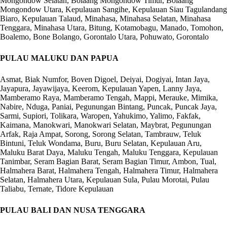
Mongondow Selatan, Bolaang Mongondow Timur, Bolaang
Mongondow Utara, Kepulauan Sangihe, Kepulauan Siau Tagulandang
Biaro, Kepulauan Talaud, Minahasa, Minahasa Selatan, Minahasa
Tenggara, Minahasa Utara, Bitung, Kotamobagu, Manado, Tomohon,
Boalemo, Bone Bolango, Gorontalo Utara, Pohuwato, Gorontalo
PULAU MALUKU DAN PAPUA
Asmat, Biak Numfor, Boven Digoel, Deiyai, Dogiyai, Intan Jaya,
Jayapura, Jayawijaya, Keerom, Kepulauan Yapen, Lanny Jaya,
Mamberamo Raya, Mamberamo Tengah, Mappi, Merauke, Mimika,
Nabire, Nduga, Paniai, Pegunungan Bintang, Puncak, Puncak Jaya,
Sarmi, Supiori, Tolikara, Waropen, Yahukimo, Yalimo, Fakfak,
Kaimana, Manokwari, Manokwari Selatan, Maybrat, Pegunungan
Arfak, Raja Ampat, Sorong, Sorong Selatan, Tambrauw, Teluk
Bintuni, Teluk Wondama, Buru, Buru Selatan, Kepulauan Aru,
Maluku Barat Daya, Maluku Tengah, Maluku Tenggara, Kepulauan
Tanimbar, Seram Bagian Barat, Seram Bagian Timur, Ambon, Tual,
Halmahera Barat, Halmahera Tengah, Halmahera Timur, Halmahera
Selatan, Halmahera Utara, Kepulauan Sula, Pulau Morotai, Pulau
Taliabu, Ternate, Tidore Kepulauan
PULAU BALI DAN NUSA TENGGARA