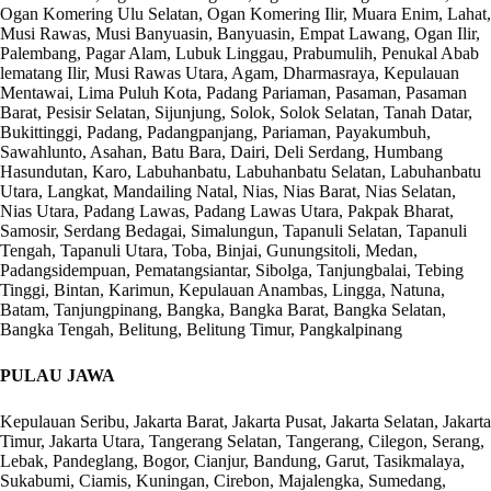
Ogan Komering Ulu Selatan, Ogan Komering Ilir, Muara Enim, Lahat,
Musi Rawas, Musi Banyuasin, Banyuasin, Empat Lawang, Ogan Ilir,
Palembang, Pagar Alam, Lubuk Linggau, Prabumulih, Penukal Abab
lematang Ilir, Musi Rawas Utara, Agam, Dharmasraya, Kepulauan
Mentawai, Lima Puluh Kota, Padang Pariaman, Pasaman, Pasaman
Barat, Pesisir Selatan, Sijunjung, Solok, Solok Selatan, Tanah Datar,
Bukittinggi, Padang, Padangpanjang, Pariaman, Payakumbuh,
Sawahlunto, Asahan, Batu Bara, Dairi, Deli Serdang, Humbang
Hasundutan, Karo, Labuhanbatu, Labuhanbatu Selatan, Labuhanbatu
Utara, Langkat, Mandailing Natal, Nias, Nias Barat, Nias Selatan,
Nias Utara, Padang Lawas, Padang Lawas Utara, Pakpak Bharat,
Samosir, Serdang Bedagai, Simalungun, Tapanuli Selatan, Tapanuli
Tengah, Tapanuli Utara, Toba, Binjai, Gunungsitoli, Medan,
Padangsidempuan, Pematangsiantar, Sibolga, Tanjungbalai, Tebing
Tinggi, Bintan, Karimun, Kepulauan Anambas, Lingga, Natuna,
Batam, Tanjungpinang, Bangka, Bangka Barat, Bangka Selatan,
Bangka Tengah, Belitung, Belitung Timur, Pangkalpinang
PULAU JAWA
Kepulauan Seribu, Jakarta Barat, Jakarta Pusat, Jakarta Selatan, Jakarta
Timur, Jakarta Utara, Tangerang Selatan, Tangerang, Cilegon, Serang,
Lebak, Pandeglang, Bogor, Cianjur, Bandung, Garut, Tasikmalaya,
Sukabumi, Ciamis, Kuningan, Cirebon, Majalengka, Sumedang,