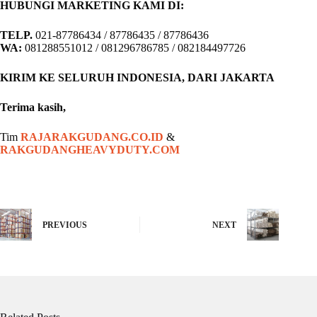
HUBUNGI MARKETING KAMI DI:
TELP.
021-87786434 / 87786435 / 87786436
WA:
081288551012 / 081296786785 / 082184497726
KIRIM KE SELURUH INDONESIA, DARI JAKARTA
Terima kasih,
Tim
RAJARAKGUDANG.CO.ID
&
RAKGUDANGHEAVYDUTY.COM
PREVIOUS
NEXT