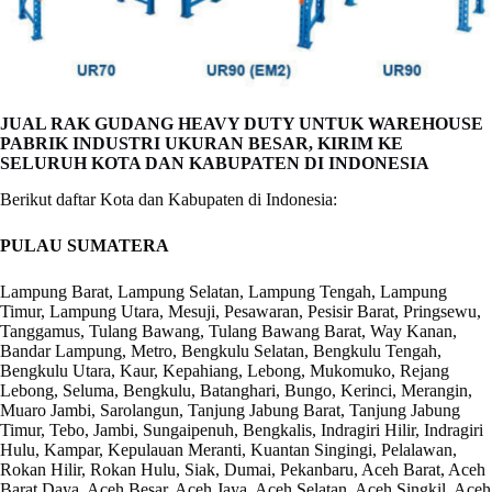
JUAL RAK GUDANG HEAVY DUTY UNTUK WAREHOUSE
PABRIK INDUSTRI UKURAN BESAR, KIRIM KE
SELURUH KOTA DAN KABUPATEN DI INDONESIA
Berikut daftar Kota dan Kabupaten di Indonesia:
PULAU SUMATERA
Lampung Barat, Lampung Selatan, Lampung Tengah, Lampung
Timur, Lampung Utara, Mesuji, Pesawaran, Pesisir Barat, Pringsewu,
Tanggamus, Tulang Bawang, Tulang Bawang Barat, Way Kanan,
Bandar Lampung, Metro, Bengkulu Selatan, Bengkulu Tengah,
Bengkulu Utara, Kaur, Kepahiang, Lebong, Mukomuko, Rejang
Lebong, Seluma, Bengkulu, Batanghari, Bungo, Kerinci, Merangin,
Muaro Jambi, Sarolangun, Tanjung Jabung Barat, Tanjung Jabung
Timur, Tebo, Jambi, Sungaipenuh, Bengkalis, Indragiri Hilir, Indragiri
Hulu, Kampar, Kepulauan Meranti, Kuantan Singingi, Pelalawan,
Rokan Hilir, Rokan Hulu, Siak, Dumai, Pekanbaru, Aceh Barat, Aceh
Barat Daya, Aceh Besar, Aceh Jaya, Aceh Selatan, Aceh Singkil, Aceh