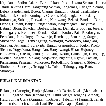
Kepulauan Seribu, Jakarta Barat, Jakarta Pusat, Jakarta Selatan, Jakarta
Timur, Jakarta Utara, Tangerang Selatan, Tangerang, Cilegon, Serang,
Lebak, Pandeglang, Bogor, Cianjur, Bandung, Garut, Tasikmalaya,
Sukabumi, Ciamis, Kuningan, Cirebon, Majalengka, Sumedang,
Indramayu, Subang, Purwakarta, Karawang, Bekasi, Bandung Barat,
Depok, Cimahi, Banjar, Pangandaran, Banjarnegara, Banyumas,
Batang, Blora, Boyolali, Brebes, Cilacap, Demak, Grobogan, Jepara,
Karanganyar, Kebumen, Kendal, Klaten, Kudus, Pati, Pekalongan,
Pemalang, Purbalingga, Purworejo, Rembang, Semarang, Sragen,
Sukoharjo, Tegal, Temanggung, Wonogiri, Wonosobo, Magelang,
Salatiga, Semarang, Surakarta, Bantul, Gunungkidul, Kulon Progo,
Sleman, Yogyakarta, Bangkalan, Banyuwangi, Blitar, Bojonegoro,
Bondowoso, Gresik, Jember, Jombang, Kediri, Lamongan, Lumajang,
Madiun, Magetan, Malang, Mojokerto, Nganjuk, Ngawi, Pacitan,
Pamekasan, Pasuruan, Ponorogo, Probolinggo, Sampang, Sidoarjo,
Situbondo, Sumenep, Trenggalek, Tuban, Tulungagung, Batu,
Surabaya
PULAU KALIMANTAN
Balangan (Paringin), Banjar (Martapura), Barito Kuala (Marabahan),
Hulu Sungai Selatan (Kandangan), Hulu Sungai Tengah (Barabai),
Hulu Sungai Utara (Amuntai), Kotabaru, Tabalong (Tanjung), Tanah
Bumbu (Batulicin), Tanah Laut (Pelaihari), Tapin (Rantau),