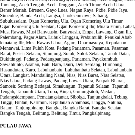
Tamiang, Aceh Tengah, Aceh Tenggara, Aceh Timur, Aceh Utara,
Bener Meriah, Bireuen, Gayo Lues, Nagan Raya, Pidie, Pidie Jaya,
Simeulue, Banda Aceh, Langsa, Lhokseumawe, Sabang,
Subulussalam, Ogan Komering Ulu, Ogan Komering Ulu Timur,
Ogan Komering Ulu Selatan, Ogan Komering Ilir, Muara Enim, Lahat,
Musi Rawas, Musi Banyuasin, Banyuasin, Empat Lawang, Ogan Ilir,
Palembang, Pagar Alam, Lubuk Linggau, Prabumulih, Penukal Abab
lematang Ilir, Musi Rawas Utara, Agam, Dharmasraya, Kepulauan
Mentawai, Lima Puluh Kota, Padang Pariaman, Pasaman, Pasaman
Barat, Pesisir Selatan, Sijunjung, Solok, Solok Selatan, Tanah Datar,
Bukittinggi, Padang, Padangpanjang, Pariaman, Payakumbuh,
Sawahlunto, Asahan, Batu Bara, Dairi, Deli Serdang, Humbang
Hasundutan, Karo, Labuhanbatu, Labuhanbatu Selatan, Labuhanbatu
Utara, Langkat, Mandailing Natal, Nias, Nias Barat, Nias Selatan,
Nias Utara, Padang Lawas, Padang Lawas Utara, Pakpak Bharat,
Samosir, Serdang Bedagai, Simalungun, Tapanuli Selatan, Tapanuli
Tengah, Tapanuli Utara, Toba, Binjai, Gunungsitoli, Medan,
Padangsidempuan, Pematangsiantar, Sibolga, Tanjungbalai, Tebing
Tinggi, Bintan, Karimun, Kepulauan Anambas, Lingga, Natuna,
Batam, Tanjungpinang, Bangka, Bangka Barat, Bangka Selatan,
Bangka Tengah, Belitung, Belitung Timur, Pangkalpinang
PULAU JAWA