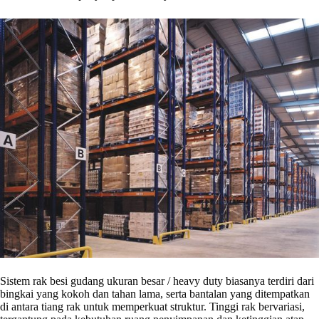
Sistem rak besi gudang ukuran besar / heavy duty biasanya terdiri dari
bingkai yang kokoh dan tahan lama, serta bantalan yang ditempatkan
di antara tiang rak untuk memperkuat struktur. Tinggi rak bervariasi,