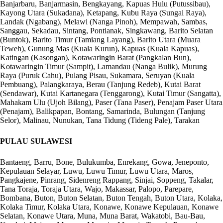
Banjarbaru, Banjarmasin, Bengkayang, Kapuas Hulu (Putussibau),
Kayong Utara (Sukadana), Ketapang, Kubu Raya (Sungai Raya),
Landak (Ngabang), Melawi (Nanga Pinoh), Mempawah, Sambas,
Sanggau, Sekadau, Sintang, Pontianak, Singkawang, Barito Selatan
(Buntok), Barito Timur (Tamiang Layang), Barito Utara (Muara
Teweh), Gunung Mas (Kuala Kurun), Kapuas (Kuala Kapuas),
Katingan (Kasongan), Kotawaringin Barat (Pangkalan Bun),
Kotawaringin Timur (Sampit), Lamandau (Nanga Bulik), Murung
Raya (Puruk Cahu), Pulang Pisau, Sukamara, Seruyan (Kuala
Pembuang), Palangkaraya, Berau (Tanjung Redeb), Kutai Barat
(Sendawar), Kutai Kartanegara (Tenggarong), Kutai Timur (Sangatta),
Mahakam Ulu (Ujoh Bilang), Paser (Tana Paser), Penajam Paser Utara
(Penajam), Balikpapan, Bontang, Samarinda, Bulungan (Tanjung
Selor), Malinau, Nunukan, Tana Tidung (Tideng Pale), Tarakan
PULAU SULAWESI
Bantaeng, Barru, Bone, Bulukumba, Enrekang, Gowa, Jeneponto,
Kepulauan Selayar, Luwu, Luwu Timur, Luwu Utara, Maros,
Pangkajene, Pinrang, Sidenreng Rappang, Sinjai, Soppeng, Takalar,
Tana Toraja, Toraja Utara, Wajo, Makassar, Palopo, Parepare,
Bombana, Buton, Buton Selatan, Buton Tengah, Buton Utara, Kolaka,
Kolaka Timur, Kolaka Utara, Konawe, Konawe Kepulauan, Konawe
Selatan, Konawe Utara, Muna, Muna Barat, Wakatobi, Bau-Bau,