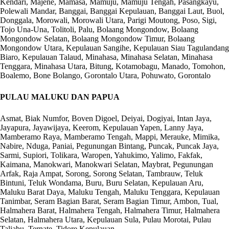
Kendari, Majene, Mamasa, Mamuju, Mamuju Tengah, Pasangkayu,
Polewali Mandar, Banggai, Banggai Kepulauan, Banggai Laut, Buol,
Donggala, Morowali, Morowali Utara, Parigi Moutong, Poso, Sigi,
Tojo Una-Una, Tolitoli, Palu, Bolaang Mongondow, Bolaang
Mongondow Selatan, Bolaang Mongondow Timur, Bolaang
Mongondow Utara, Kepulauan Sangihe, Kepulauan Siau Tagulandang
Biaro, Kepulauan Talaud, Minahasa, Minahasa Selatan, Minahasa
Tenggara, Minahasa Utara, Bitung, Kotamobagu, Manado, Tomohon,
Boalemo, Bone Bolango, Gorontalo Utara, Pohuwato, Gorontalo
PULAU MALUKU DAN PAPUA
Asmat, Biak Numfor, Boven Digoel, Deiyai, Dogiyai, Intan Jaya,
Jayapura, Jayawijaya, Keerom, Kepulauan Yapen, Lanny Jaya,
Mamberamo Raya, Mamberamo Tengah, Mappi, Merauke, Mimika,
Nabire, Nduga, Paniai, Pegunungan Bintang, Puncak, Puncak Jaya,
Sarmi, Supiori, Tolikara, Waropen, Yahukimo, Yalimo, Fakfak,
Kaimana, Manokwari, Manokwari Selatan, Maybrat, Pegunungan
Arfak, Raja Ampat, Sorong, Sorong Selatan, Tambrauw, Teluk
Bintuni, Teluk Wondama, Buru, Buru Selatan, Kepulauan Aru,
Maluku Barat Daya, Maluku Tengah, Maluku Tenggara, Kepulauan
Tanimbar, Seram Bagian Barat, Seram Bagian Timur, Ambon, Tual,
Halmahera Barat, Halmahera Tengah, Halmahera Timur, Halmahera
Selatan, Halmahera Utara, Kepulauan Sula, Pulau Morotai, Pulau
Taliabu, Ternate, Tidore Kepulauan