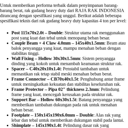
Untuk memberikan performa terbaik dalam penyimpanan barang-
barang berat, rak gudang heavy duty dari RAJA RAK INDONESIA
dirancang dengan spesifikasi yang unggul. Berikut adalah beberapa
spesifikasi teknis dari rak gudang heavy duty kapasitas 4 ton per level:
Post 115x70x2.0t – Double
: Struktur utama rak menggunakan
post yang kuat dan tebal untuk menopang beban besar.
Couple Beam + 4 Claw 4.0mm – 145x40x1.5mm
: Beam atau
balok penyangga yang kuat, mampu menahan beban dengan
stabilitas tinggi.
Wall Fixing – Hollow 30x30x1.5mm
: Sistem penyangga
dinding yang kokoh untuk menambah keamanan struktur rak.
Spacer – C40x20x10x1.4t
: Penstabil tambahan untuk
memastikan rak tetap stabil meski menahan beban berat.
Frame Connector – CB70x40x1.5t
: Penghubung antar frame
untuk meningkatkan kekuatan dan stabilitas keseluruhan rak.
Frame Protector – Pipa 02″ thickness 2.3mm
: Pelindung
frame yang kuat, mencegah kerusakan pada struktur rak.
Support Bar – Hollow 60x30x1.5t
: Batang penyangga yang
memberikan tambahan dukungan pada rak untuk menahan
beban besar.
Footplate – 150x145x190x6.0mm – Double
: Alas rak yang
lebar dan tebal untuk memberikan dukungan stabil pada lantai.
Shimplate – 145x190x1.4t
: Pelindung dasar rak yang