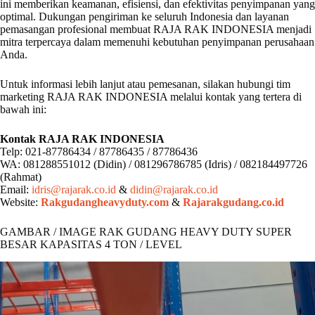
ini memberikan keamanan, efisiensi, dan efektivitas penyimpanan yang
optimal. Dukungan pengiriman ke seluruh Indonesia dan layanan
pemasangan profesional membuat RAJA RAK INDONESIA menjadi
mitra terpercaya dalam memenuhi kebutuhan penyimpanan perusahaan
Anda.
Untuk informasi lebih lanjut atau pemesanan, silakan hubungi tim
marketing RAJA RAK INDONESIA melalui kontak yang tertera di
bawah ini:
Kontak RAJA RAK INDONESIA
Telp: 021-87786434 / 87786435 / 87786436
WA: 081288551012 (Didin) / 081296786785 (Idris) / 082184497726
(Rahmat)
Email:
idris@rajarak.co.id
&
didin@rajarak.co.id
Website:
Rakgudangheavyduty.com
&
Rajarakgudang.co.id
GAMBAR / IMAGE RAK GUDANG HEAVY DUTY SUPER
BESAR KAPASITAS 4 TON / LEVEL