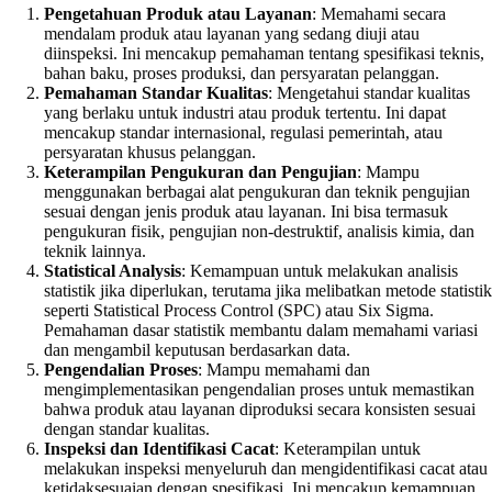
Pengetahuan Produk atau Layanan
: Memahami secara
mendalam produk atau layanan yang sedang diuji atau
diinspeksi. Ini mencakup pemahaman tentang spesifikasi teknis,
bahan baku, proses produksi, dan persyaratan pelanggan.
Pemahaman Standar Kualitas
: Mengetahui standar kualitas
yang berlaku untuk industri atau produk tertentu. Ini dapat
mencakup standar internasional, regulasi pemerintah, atau
persyaratan khusus pelanggan.
Keterampilan Pengukuran dan Pengujian
: Mampu
menggunakan berbagai alat pengukuran dan teknik pengujian
sesuai dengan jenis produk atau layanan. Ini bisa termasuk
pengukuran fisik, pengujian non-destruktif, analisis kimia, dan
teknik lainnya.
Statistical Analysis
: Kemampuan untuk melakukan analisis
statistik jika diperlukan, terutama jika melibatkan metode statistik
seperti Statistical Process Control (SPC) atau Six Sigma.
Pemahaman dasar statistik membantu dalam memahami variasi
dan mengambil keputusan berdasarkan data.
Pengendalian Proses
: Mampu memahami dan
mengimplementasikan pengendalian proses untuk memastikan
bahwa produk atau layanan diproduksi secara konsisten sesuai
dengan standar kualitas.
Inspeksi dan Identifikasi Cacat
: Keterampilan untuk
melakukan inspeksi menyeluruh dan mengidentifikasi cacat atau
ketidaksesuaian dengan spesifikasi. Ini mencakup kemampuan