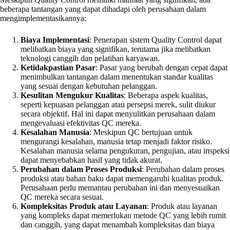
beberapa tantangan yang dapat dihadapi oleh perusahaan dalam
mengimplementasikannya:
Biaya Implementasi
: Penerapan sistem Quality Control dapat
melibatkan biaya yang signifikan, terutama jika melibatkan
teknologi canggih dan pelatihan karyawan.
Ketidakpastian Pasar
: Pasar yang berubah dengan cepat dapat
menimbulkan tantangan dalam menentukan standar kualitas
yang sesuai dengan kebutuhan pelanggan.
Kesulitan Mengukur Kualitas
: Beberapa aspek kualitas,
seperti kepuasan pelanggan atau persepsi merek, sulit diukur
secara objektif. Hal ini dapat menyulitkan perusahaan dalam
mengevaluasi efektivitas QC mereka.
Kesalahan Manusia
: Meskipun QC bertujuan untuk
mengurangi kesalahan, manusia tetap menjadi faktor risiko.
Kesalahan manusia selama pengukuran, pengujian, atau inspeksi
dapat menyebabkan hasil yang tidak akurat.
Perubahan dalam Proses Produksi
: Perubahan dalam proses
produksi atau bahan baku dapat memengaruhi kualitas produk.
Perusahaan perlu memantau perubahan ini dan menyesuaikan
QC mereka secara sesuai.
Kompleksitas Produk atau Layanan
: Produk atau layanan
yang kompleks dapat memerlukan metode QC yang lebih rumit
dan canggih, yang dapat menambah kompleksitas dan biaya