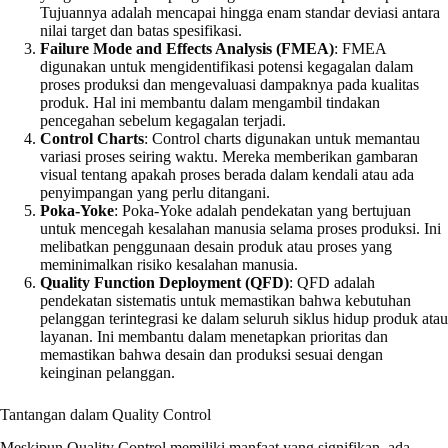
Tujuannya adalah mencapai hingga enam standar deviasi antara
nilai target dan batas spesifikasi.
Failure Mode and Effects Analysis (FMEA)
: FMEA
digunakan untuk mengidentifikasi potensi kegagalan dalam
proses produksi dan mengevaluasi dampaknya pada kualitas
produk. Hal ini membantu dalam mengambil tindakan
pencegahan sebelum kegagalan terjadi.
Control Charts
: Control charts digunakan untuk memantau
variasi proses seiring waktu. Mereka memberikan gambaran
visual tentang apakah proses berada dalam kendali atau ada
penyimpangan yang perlu ditangani.
Poka-Yoke
: Poka-Yoke adalah pendekatan yang bertujuan
untuk mencegah kesalahan manusia selama proses produksi. Ini
melibatkan penggunaan desain produk atau proses yang
meminimalkan risiko kesalahan manusia.
Quality Function Deployment (QFD)
: QFD adalah
pendekatan sistematis untuk memastikan bahwa kebutuhan
pelanggan terintegrasi ke dalam seluruh siklus hidup produk atau
layanan. Ini membantu dalam menetapkan prioritas dan
memastikan bahwa desain dan produksi sesuai dengan
keinginan pelanggan.
Tantangan dalam Quality Control
Meskipun Quality Control memiliki manfaat yang signifikan, ada