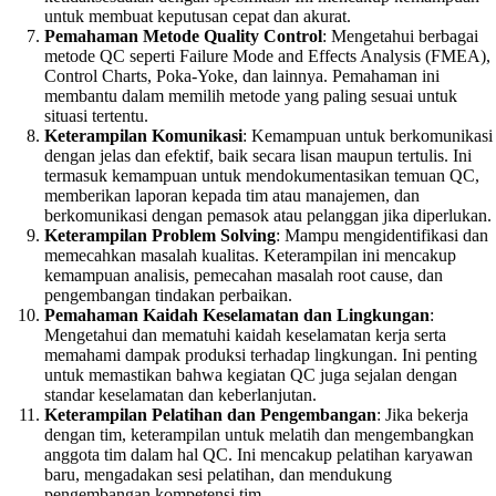
untuk membuat keputusan cepat dan akurat.
Pemahaman Metode Quality Control
: Mengetahui berbagai
metode QC seperti Failure Mode and Effects Analysis (FMEA),
Control Charts, Poka-Yoke, dan lainnya. Pemahaman ini
membantu dalam memilih metode yang paling sesuai untuk
situasi tertentu.
Keterampilan Komunikasi
: Kemampuan untuk berkomunikasi
dengan jelas dan efektif, baik secara lisan maupun tertulis. Ini
termasuk kemampuan untuk mendokumentasikan temuan QC,
memberikan laporan kepada tim atau manajemen, dan
berkomunikasi dengan pemasok atau pelanggan jika diperlukan.
Keterampilan Problem Solving
: Mampu mengidentifikasi dan
memecahkan masalah kualitas. Keterampilan ini mencakup
kemampuan analisis, pemecahan masalah root cause, dan
pengembangan tindakan perbaikan.
Pemahaman Kaidah Keselamatan dan Lingkungan
:
Mengetahui dan mematuhi kaidah keselamatan kerja serta
memahami dampak produksi terhadap lingkungan. Ini penting
untuk memastikan bahwa kegiatan QC juga sejalan dengan
standar keselamatan dan keberlanjutan.
Keterampilan Pelatihan dan Pengembangan
: Jika bekerja
dengan tim, keterampilan untuk melatih dan mengembangkan
anggota tim dalam hal QC. Ini mencakup pelatihan karyawan
baru, mengadakan sesi pelatihan, dan mendukung
pengembangan kompetensi tim.