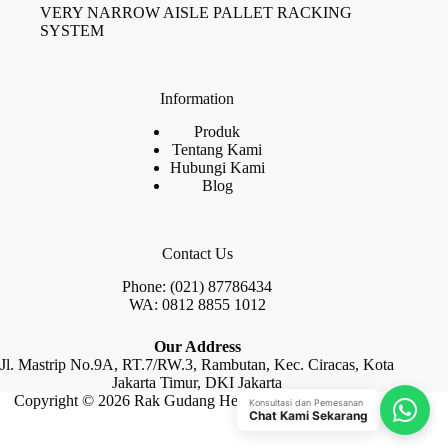
VERY NARROW AISLE PALLET RACKING
SYSTEM
Information
Produk
Tentang Kami
Hubungi Kami
Blog
Contact Us
Phone: (021) 87786434
WA: 0812 8855 1012
Our Address
Jl. Mastrip No.9A, RT.7/RW.3, Rambutan, Kec. Ciracas, Kota
Jakarta Timur, DKI Jakarta
Copyright © 2026 Rak Gudang Heayy Duty by Raja Rak
Konsultasi dan Pemesanan
Chat Kami Sekarang