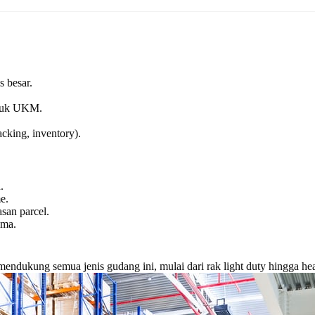
s besar.
ntuk UKM.
cking, inventory).
.
e.
an parcel.
ama.
endukung semua jenis gudang ini, mulai dari rak light duty hingga he