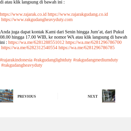
di atau klik langsung di bawah ini :
https://www.rajarak.co.id​
https://www.rajarakgudang.co.id​
https://www.rakgudangheavyduty.com​
Anda juga dapat kontak Kami dari Senin hingga Jum’at, dari Pukul
08.00 hingga 17.00 WIB, ke nomor WA atau klik langsung di bawah
ini :
https://wa.me/6281288551012​
https://wa.me/6281296786700​
https://wa.me/6282312540554​
https://wa.me/6281296786785​
#rajarakindonesia​
#rakgudanglightduty​
#rakgudangmediumduty​
#rakgudangheavyduty​
PREVIOUS
NEXT