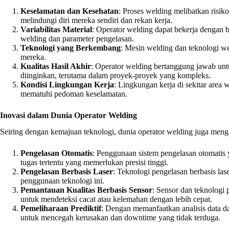
Keselamatan dan Kesehatan
: Proses welding melibatkan risi
melindungi diri mereka sendiri dan rekan kerja.
Variabilitas Material
: Operator welding dapat bekerja dengan be
welding dan parameter pengelasan.
Teknologi yang Berkembang
: Mesin welding dan teknologi we
mereka.
Kualitas Hasil Akhir
: Operator welding bertanggung jawab unt
diinginkan, terutama dalam proyek-proyek yang kompleks.
Kondisi Lingkungan Kerja
: Lingkungan kerja di sekitar area 
mematuhi pedoman keselamatan.
Inovasi dalam Dunia Operator Welding
Seiring dengan kemajuan teknologi, dunia operator welding juga menga
Pengelasan Otomatis
: Penggunaan sistem pengelasan otomatis 
tugas tertentu yang memerlukan presisi tinggi.
Pengelasan Berbasis Laser
: Teknologi pengelasan berbasis las
penggunaan teknologi ini.
Pemantauan Kualitas Berbasis Sensor
: Sensor dan teknologi 
untuk mendeteksi cacat atau kelemahan dengan lebih cepat.
Pemeliharaan Prediktif
: Dengan memanfaatkan analisis data da
untuk mencegah kerusakan dan downtime yang tidak terduga.