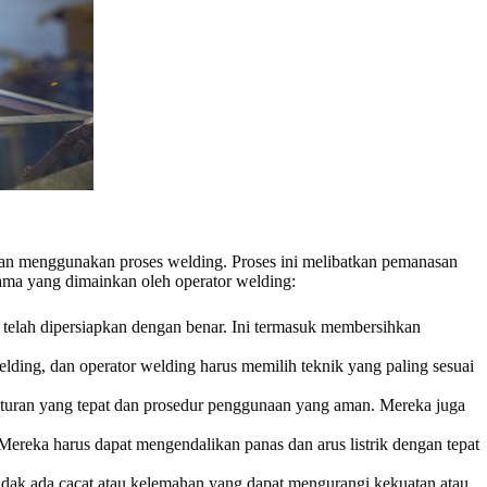
gan menggunakan proses welding. Proses ini melibatkan pemanasan
utama yang dimainkan oleh operator welding:
telah dipersiapkan dengan benar. Ini termasuk membersihkan
lding, dan operator welding harus memilih teknik yang paling sesuai
turan yang tepat dan prosedur penggunaan yang aman. Mereka juga
. Mereka harus dapat mengendalikan panas dan arus listrik dengan tepat
idak ada cacat atau kelemahan yang dapat mengurangi kekuatan atau