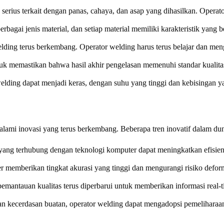
ko serius terkait dengan panas, cahaya, dan asap yang dihasilkan. Ope
rbagai jenis material, dan setiap material memiliki karakteristik yang
lding terus berkembang. Operator welding harus terus belajar dan men
uk memastikan bahwa hasil akhir pengelasan memenuhi standar kualita
welding dapat menjadi keras, dengan suhu yang tinggi dan kebisingan y
lami inovasi yang terus berkembang. Beberapa tren inovatif dalam dun
yang terhubung dengan teknologi komputer dapat meningkatkan efisien
er memberikan tingkat akurasi yang tinggi dan mengurangi risiko defor
pemantauan kualitas terus diperbarui untuk memberikan informasi real-
n kecerdasan buatan, operator welding dapat mengadopsi pemeliharaan 