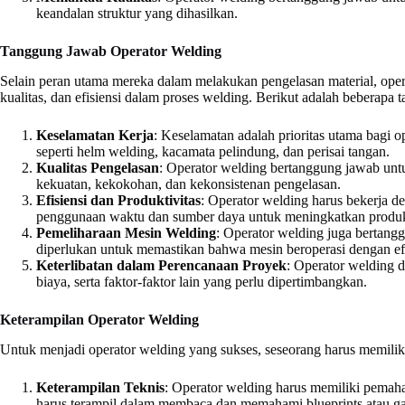
keandalan struktur yang dihasilkan.
Tanggung Jawab Operator Welding
Selain peran utama mereka dalam melakukan pengelasan material, ope
kualitas, dan efisiensi dalam proses welding. Berikut adalah beberapa
Keselamatan Kerja
: Keselamatan adalah prioritas utama bagi
seperti helm welding, kacamata pelindung, dan perisai tangan.
Kualitas Pengelasan
: Operator welding bertanggung jawab untu
kekuatan, kekokohan, dan kekonsistenan pengelasan.
Efisiensi dan Produktivitas
: Operator welding harus bekerja 
penggunaan waktu dan sumber daya untuk meningkatkan produkt
Pemeliharaan Mesin Welding
: Operator welding juga bertang
diperlukan untuk memastikan bahwa mesin beroperasi dengan efi
Keterlibatan dalam Perencanaan Proyek
: Operator welding 
biaya, serta faktor-faktor lain yang perlu dipertimbangkan.
Keterampilan Operator Welding
Untuk menjadi operator welding yang sukses, seseorang harus memilik
Keterampilan Teknis
: Operator welding harus memiliki pemah
harus terampil dalam membaca dan memahami blueprints atau ga