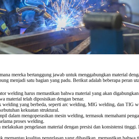
 di mana mereka bertanggung jawab untuk menggabungkan material den
rgabung menjadi satu bagian yang padu. Berikut adalah beberapa peran 
ator welding harus memastikan bahwa material yang akan digabungkan 
a material telah diposisikan dengan benar.
ik welding yang berbeda, seperti arc welding, MIG welding, dan TIG we
 kebutuhan kekuatan struktural.
rampil dalam mengoperasikan mesin welding, termasuk memahami penga
 selama proses welding.
ah melakukan pengelasan material dengan presisi dan konsistensi tinggi
uk memantau kualitas pengelasan yang dihasilkan, memastikan bahwa t