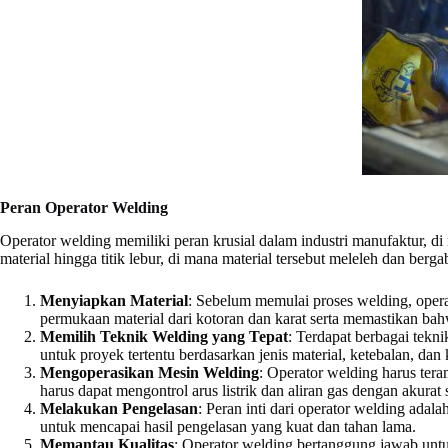
Peran Operator Welding
Operator welding memiliki peran krusial dalam industri manufaktur,
material hingga titik lebur, di mana material tersebut meleleh dan be
Menyiapkan Material
: Sebelum memulai proses welding, oper
permukaan material dari kotoran dan karat serta memastikan bahw
Memilih Teknik Welding yang Tepat
: Terdapat berbagai tekn
untuk proyek tertentu berdasarkan jenis material, ketebalan, dan
Mengoperasikan Mesin Welding
: Operator welding harus te
harus dapat mengontrol arus listrik dan aliran gas dengan akurat
Melakukan Pengelasan
: Peran inti dari operator welding adal
untuk mencapai hasil pengelasan yang kuat dan tahan lama.
Memantau Kualitas
: Operator welding bertanggung jawab unt