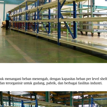
 menangani beban menengah, dengan kapasitas beban per level shelf m
 terorganisir untuk gudang, pabrik, dan berbagai fasilitas industri.