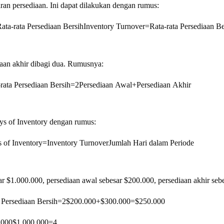
ran persediaan. Ini dapat dilakukan dengan rumus:
ta-rata Persediaan Bersih
Inventory Turnover
=
Rata-rata Persediaan Be
iaan akhir dibagi dua. Rumusnya:
rata Persediaan Bersih
=
2
Persediaan Awal
+
Persediaan Akhir
ys of Inventory dengan rumus:
 of Inventory
=
Inventory Turnover
Jumlah Hari dalam Periode
ar $1.000.000, persediaan awal sebesar $200.000, persediaan akhir seb
 Persediaan Bersih
=
2
$200.000
+
$300.000
=
$250.000
.000
$1.000.000
=
4