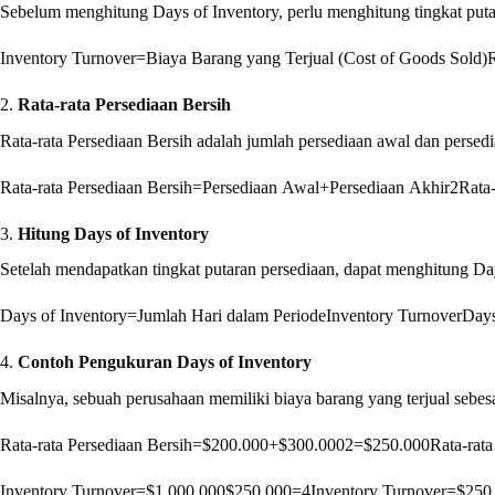
Sebelum menghitung Days of Inventory, perlu menghitung tingkat puta
Inventory Turnover=Biaya Barang yang Terjual (Cost of Goods Sold)Ra
2.
Rata-rata Persediaan Bersih
Rata-rata Persediaan Bersih adalah jumlah persediaan awal dan persed
Rata-rata Persediaan Bersih=Persediaan Awal+Persediaan Akhir2
Rata-
3.
Hitung Days of Inventory
Setelah mendapatkan tingkat putaran persediaan, dapat menghitung Da
Days of Inventory=Jumlah Hari dalam PeriodeInventory Turnover
Days
4.
Contoh Pengukuran Days of Inventory
Misalnya, sebuah perusahaan memiliki biaya barang yang terjual sebes
Rata-rata Persediaan Bersih=$200.000+$300.0002=$250.000
Rata-rata
Inventory Turnover=$1.000.000$250.000=4
Inventory Turnover
=
$250