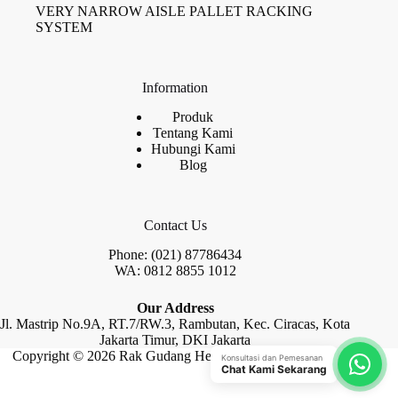
VERY NARROW AISLE PALLET RACKING
SYSTEM
Information
Produk
Tentang Kami
Hubungi Kami
Blog
Contact Us
Phone: (021) 87786434
WA: 0812 8855 1012
Our Address
Jl. Mastrip No.9A, RT.7/RW.3, Rambutan, Kec. Ciracas, Kota
Jakarta Timur, DKI Jakarta
Copyright © 2026 Rak Gudang Heayy Duty by Raja Rak
Konsultasi dan Pemesanan
Chat Kami Sekarang