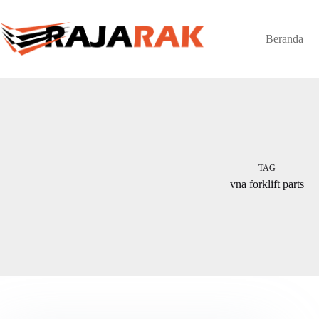
Skip
to
content
Beranda
TAG
vna forklift parts