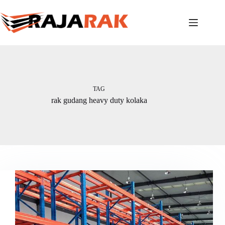
Skip
to
content
TAG
rak gudang heavy duty kolaka