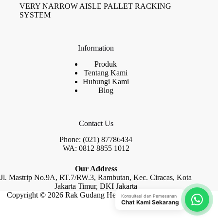
VERY NARROW AISLE PALLET RACKING
SYSTEM
Information
Produk
Tentang Kami
Hubungi Kami
Blog
Contact Us
Phone: (021) 87786434
WA: 0812 8855 1012
Our Address
Jl. Mastrip No.9A, RT.7/RW.3, Rambutan, Kec. Ciracas, Kota
Jakarta Timur, DKI Jakarta
Copyright © 2026 Rak Gudang Heayy Duty by Raja Rak
Konsultasi dan Pemesanan
Chat Kami Sekarang