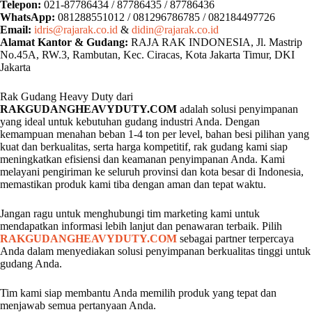
Telepon:
021-87786434 / 87786435 / 87786436
WhatsApp:
081288551012 / 081296786785 / 082184497726
Email:
idris@rajarak.co.id
&
didin@rajarak.co.id
Alamat Kantor & Gudang:
RAJA RAK INDONESIA, Jl. Mastrip
No.45A, RW.3, Rambutan, Kec. Ciracas, Kota Jakarta Timur, DKI
Jakarta
Rak Gudang Heavy Duty dari
RAKGUDANGHEAVYDUTY.COM
adalah solusi penyimpanan
yang ideal untuk kebutuhan gudang industri Anda. Dengan
kemampuan menahan beban 1-4 ton per level, bahan besi pilihan yang
kuat dan berkualitas, serta harga kompetitif, rak gudang kami siap
meningkatkan efisiensi dan keamanan penyimpanan Anda. Kami
melayani pengiriman ke seluruh provinsi dan kota besar di Indonesia,
memastikan produk kami tiba dengan aman dan tepat waktu.
Jangan ragu untuk menghubungi tim marketing kami untuk
mendapatkan informasi lebih lanjut dan penawaran terbaik. Pilih
RAKGUDANGHEAVYDUTY.COM
sebagai partner terpercaya
Anda dalam menyediakan solusi penyimpanan berkualitas tinggi untuk
gudang Anda.
Tim kami siap membantu Anda memilih produk yang tepat dan
menjawab semua pertanyaan Anda.