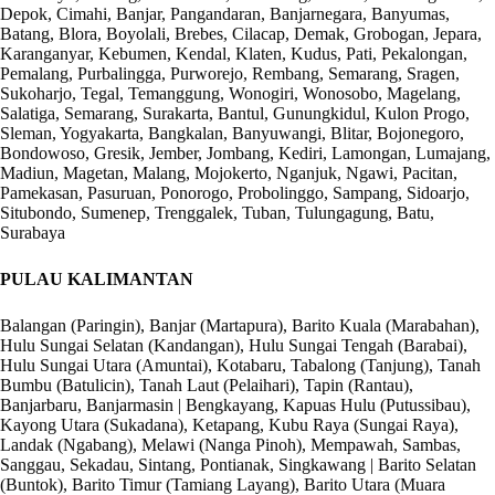
Depok, Cimahi, Banjar, Pangandaran, Banjarnegara, Banyumas,
Batang, Blora, Boyolali, Brebes, Cilacap, Demak, Grobogan, Jepara,
Karanganyar, Kebumen, Kendal, Klaten, Kudus, Pati, Pekalongan,
Pemalang, Purbalingga, Purworejo, Rembang, Semarang, Sragen,
Sukoharjo, Tegal, Temanggung, Wonogiri, Wonosobo, Magelang,
Salatiga, Semarang, Surakarta, Bantul, Gunungkidul, Kulon Progo,
Sleman, Yogyakarta, Bangkalan, Banyuwangi, Blitar, Bojonegoro,
Bondowoso, Gresik, Jember, Jombang, Kediri, Lamongan, Lumajang,
Madiun, Magetan, Malang, Mojokerto, Nganjuk, Ngawi, Pacitan,
Pamekasan, Pasuruan, Ponorogo, Probolinggo, Sampang, Sidoarjo,
Situbondo, Sumenep, Trenggalek, Tuban, Tulungagung, Batu,
Surabaya
PULAU KALIMANTAN
Balangan (Paringin), Banjar (Martapura), Barito Kuala (Marabahan),
Hulu Sungai Selatan (Kandangan), Hulu Sungai Tengah (Barabai),
Hulu Sungai Utara (Amuntai), Kotabaru, Tabalong (Tanjung), Tanah
Bumbu (Batulicin), Tanah Laut (Pelaihari), Tapin (Rantau),
Banjarbaru, Banjarmasin | Bengkayang, Kapuas Hulu (Putussibau),
Kayong Utara (Sukadana), Ketapang, Kubu Raya (Sungai Raya),
Landak (Ngabang), Melawi (Nanga Pinoh), Mempawah, Sambas,
Sanggau, Sekadau, Sintang, Pontianak, Singkawang | Barito Selatan
(Buntok), Barito Timur (Tamiang Layang), Barito Utara (Muara