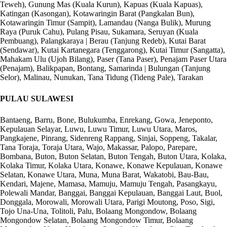
Teweh), Gunung Mas (Kuala Kurun), Kapuas (Kuala Kapuas),
Katingan (Kasongan), Kotawaringin Barat (Pangkalan Bun),
Kotawaringin Timur (Sampit), Lamandau (Nanga Bulik), Murung
Raya (Puruk Cahu), Pulang Pisau, Sukamara, Seruyan (Kuala
Pembuang), Palangkaraya | Berau (Tanjung Redeb), Kutai Barat
(Sendawar), Kutai Kartanegara (Tenggarong), Kutai Timur (Sangatta),
Mahakam Ulu (Ujoh Bilang), Paser (Tana Paser), Penajam Paser Utara
(Penajam), Balikpapan, Bontang, Samarinda | Bulungan (Tanjung
Selor), Malinau, Nunukan, Tana Tidung (Tideng Pale), Tarakan
PULAU SULAWESI
Bantaeng, Barru, Bone, Bulukumba, Enrekang, Gowa, Jeneponto,
Kepulauan Selayar, Luwu, Luwu Timur, Luwu Utara, Maros,
Pangkajene, Pinrang, Sidenreng Rappang, Sinjai, Soppeng, Takalar,
Tana Toraja, Toraja Utara, Wajo, Makassar, Palopo, Parepare,
Bombana, Buton, Buton Selatan, Buton Tengah, Buton Utara, Kolaka,
Kolaka Timur, Kolaka Utara, Konawe, Konawe Kepulauan, Konawe
Selatan, Konawe Utara, Muna, Muna Barat, Wakatobi, Bau-Bau,
Kendari, Majene, Mamasa, Mamuju, Mamuju Tengah, Pasangkayu,
Polewali Mandar, Banggai, Banggai Kepulauan, Banggai Laut, Buol,
Donggala, Morowali, Morowali Utara, Parigi Moutong, Poso, Sigi,
Tojo Una-Una, Tolitoli, Palu, Bolaang Mongondow, Bolaang
Mongondow Selatan, Bolaang Mongondow Timur, Bolaang