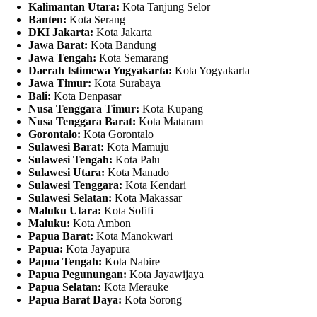
Kalimantan Utara:
Kota Tanjung Selor
Banten:
Kota Serang
DKI Jakarta:
Kota Jakarta
Jawa Barat:
Kota Bandung
Jawa Tengah:
Kota Semarang
Daerah Istimewa Yogyakarta:
Kota Yogyakarta
Jawa Timur:
Kota Surabaya
Bali:
Kota Denpasar
Nusa Tenggara Timur:
Kota Kupang
Nusa Tenggara Barat:
Kota Mataram
Gorontalo:
Kota Gorontalo
Sulawesi Barat:
Kota Mamuju
Sulawesi Tengah:
Kota Palu
Sulawesi Utara:
Kota Manado
Sulawesi Tenggara:
Kota Kendari
Sulawesi Selatan:
Kota Makassar
Maluku Utara:
Kota Sofifi
Maluku:
Kota Ambon
Papua Barat:
Kota Manokwari
Papua:
Kota Jayapura
Papua Tengah:
Kota Nabire
Papua Pegunungan:
Kota Jayawijaya
Papua Selatan:
Kota Merauke
Papua Barat Daya:
Kota Sorong