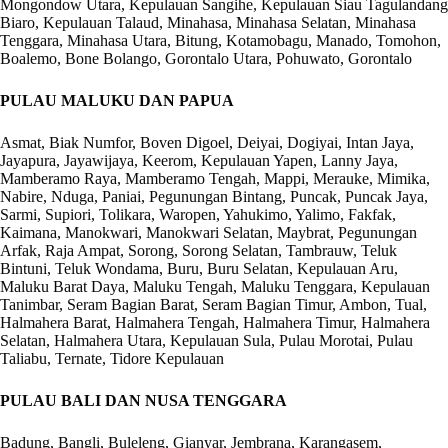
Mongondow Utara, Kepulauan Sangihe, Kepulauan Siau Tagulandang
Biaro, Kepulauan Talaud, Minahasa, Minahasa Selatan, Minahasa
Tenggara, Minahasa Utara, Bitung, Kotamobagu, Manado, Tomohon,
Boalemo, Bone Bolango, Gorontalo Utara, Pohuwato, Gorontalo
PULAU MALUKU DAN PAPUA
Asmat, Biak Numfor, Boven Digoel, Deiyai, Dogiyai, Intan Jaya,
Jayapura, Jayawijaya, Keerom, Kepulauan Yapen, Lanny Jaya,
Mamberamo Raya, Mamberamo Tengah, Mappi, Merauke, Mimika,
Nabire, Nduga, Paniai, Pegunungan Bintang, Puncak, Puncak Jaya,
Sarmi, Supiori, Tolikara, Waropen, Yahukimo, Yalimo, Fakfak,
Kaimana, Manokwari, Manokwari Selatan, Maybrat, Pegunungan
Arfak, Raja Ampat, Sorong, Sorong Selatan, Tambrauw, Teluk
Bintuni, Teluk Wondama, Buru, Buru Selatan, Kepulauan Aru,
Maluku Barat Daya, Maluku Tengah, Maluku Tenggara, Kepulauan
Tanimbar, Seram Bagian Barat, Seram Bagian Timur, Ambon, Tual,
Halmahera Barat, Halmahera Tengah, Halmahera Timur, Halmahera
Selatan, Halmahera Utara, Kepulauan Sula, Pulau Morotai, Pulau
Taliabu, Ternate, Tidore Kepulauan
PULAU BALI DAN NUSA TENGGARA
Badung, Bangli, Buleleng, Gianyar, Jembrana, Karangasem,