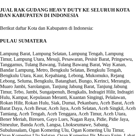
JUAL RAK GUDANG HEAVY DUTY KE SELURUH KOTA
DAN KABUPATEN DI INDONESIA
Berikut daftar Kota dan Kabupaten di Indonesia:
PULAU SUMATERA
Lampung Barat, Lampung Selatan, Lampung Tengah, Lampung
Timur, Lampung Utara, Mesuji, Pesawaran, Pesisir Barat, Pringsewu,
Tanggamus, Tulang Bawang, Tulang Bawang Barat, Way Kanan,
Bandar Lampung, Metro, Bengkulu Selatan, Bengkulu Tengah,
Bengkulu Utara, Kaur, Kepahiang, Lebong, Mukomuko, Rejang
Lebong, Seluma, Bengkulu, Batanghari, Bungo, Kerinci, Merangin,
Muaro Jambi, Sarolangun, Tanjung Jabung Barat, Tanjung Jabung
Timur, Tebo, Jambi, Sungaipenuh, Bengkalis, Indragiri Hilir, Indragiri
Hulu, Kampar, Kepulauan Meranti, Kuantan Singingi, Pelalawan,
Rokan Hilir, Rokan Hulu, Siak, Dumai, Pekanbaru, Aceh Barat, Aceh
Barat Daya, Aceh Besar, Aceh Jaya, Aceh Selatan, Aceh Singkil, Aceh
Tamiang, Aceh Tengah, Aceh Tenggara, Aceh Timur, Aceh Utara,
Bener Meriah, Bireuen, Gayo Lues, Nagan Raya, Pidie, Pidie Jaya,
Simeulue, Banda Aceh, Langsa, Lhokseumawe, Sabang,
Subulussalam, Ogan Komering Ulu, Ogan Komering Ulu Timur,
Ogan Komering Ulu Selatan, Ogan Komering Ilir, Muara Enim, Lahat,