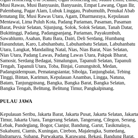
Musi Rawas, Musi Banyuasin, Banyuasin, Empat Lawang, Ogan Ilir,
Palembang, Pagar Alam, Lubuk Linggau, Prabumulih, Penukal Abab
lematang Ilir, Musi Rawas Utara, Agam, Dharmasraya, Kepulauan
Mentawai, Lima Puluh Kota, Padang Pariaman, Pasaman, Pasaman
Barat, Pesisir Selatan, Sijunjung, Solok, Solok Selatan, Tanah Datar,
Bukittinggi, Padang, Padangpanjang, Pariaman, Payakumbuh,
Sawahlunto, Asahan, Batu Bara, Dairi, Deli Serdang, Humbang
Hasundutan, Karo, Labuhanbatu, Labuhanbatu Selatan, Labuhanbatu
Utara, Langkat, Mandailing Natal, Nias, Nias Barat, Nias Selatan,
Nias Utara, Padang Lawas, Padang Lawas Utara, Pakpak Bharat,
Samosir, Serdang Bedagai, Simalungun, Tapanuli Selatan, Tapanuli
Tengah, Tapanuli Utara, Toba, Binjai, Gunungsitoli, Medan,
Padangsidempuan, Pematangsiantar, Sibolga, Tanjungbalai, Tebing
Tinggi, Bintan, Karimun, Kepulauan Anambas, Lingga, Natuna,
Batam, Tanjungpinang, Bangka, Bangka Barat, Bangka Selatan,
Bangka Tengah, Belitung, Belitung Timur, Pangkalpinang.
PULAU JAWA
Kepulauan Seribu, Jakarta Barat, Jakarta Pusat, Jakarta Selatan, Jakarta
Timur, Jakarta Utara, Tangerang Selatan, Tangerang, Cilegon, Serang,
Lebak, Pandeglang, Bogor, Cianjur, Bandung, Garut, Tasikmalaya,
Sukabumi, Ciamis, Kuningan, Cirebon, Majalengka, Sumedang,
Indramayu, Subang, Purwakarta, Karawang, Bekasi, Bandung Barat,