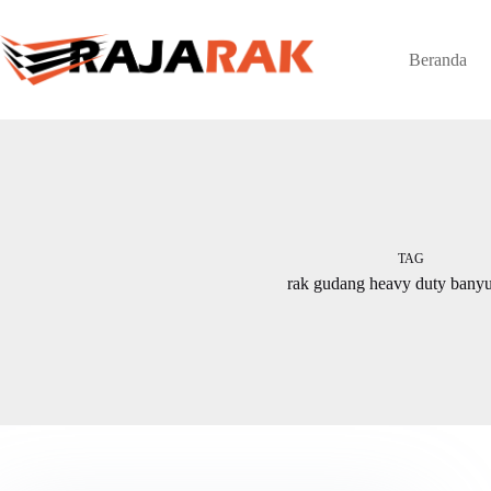
Skip
to
content
Beranda
TAG
rak gudang heavy duty bany