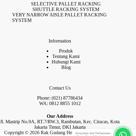
SELECTIVE PALLET RACKING
SHUTTLE RACKING SYSTEM
VERY NARROW AISLE PALLET RACKING
SYSTEM
Information
Produk
Tentang Kami
Hubungi Kami
Blog
Contact Us
Phone: (021) 87786434
WA: 0812 8855 1012
Our Address
Jl. Mastrip No.9A, RT.7/RW.3, Rambutan, Kec. Ciracas, Kota
Jakarta Timur, DKI Jakarta
Copyright © 2026 Rak Gudang Heayy Duty by Raja Rak
Konsultasi dan Pemesanan