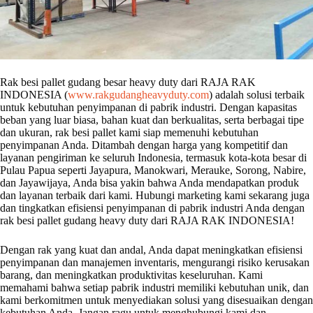
Rak besi pallet gudang besar heavy duty dari RAJA RAK
INDONESIA (
www.rakgudangheavyduty.com
) adalah solusi terbaik
untuk kebutuhan penyimpanan di pabrik industri. Dengan kapasitas
beban yang luar biasa, bahan kuat dan berkualitas, serta berbagai tipe
dan ukuran, rak besi pallet kami siap memenuhi kebutuhan
penyimpanan Anda. Ditambah dengan harga yang kompetitif dan
layanan pengiriman ke seluruh Indonesia, termasuk kota-kota besar di
Pulau Papua seperti Jayapura, Manokwari, Merauke, Sorong, Nabire,
dan Jayawijaya, Anda bisa yakin bahwa Anda mendapatkan produk
dan layanan terbaik dari kami. Hubungi marketing kami sekarang juga
dan tingkatkan efisiensi penyimpanan di pabrik industri Anda dengan
rak besi pallet gudang heavy duty dari RAJA RAK INDONESIA!
Dengan rak yang kuat dan andal, Anda dapat meningkatkan efisiensi
penyimpanan dan manajemen inventaris, mengurangi risiko kerusakan
barang, dan meningkatkan produktivitas keseluruhan. Kami
memahami bahwa setiap pabrik industri memiliki kebutuhan unik, dan
kami berkomitmen untuk menyediakan solusi yang disesuaikan dengan
kebutuhan Anda. Jangan ragu untuk menghubungi kami dan