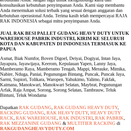
konsultasikan kebutuhan penyimpanan Anda. Kami siap membantu
Anda menemukan solusi terbaik yang sesuai dengan anggaran dan
kebutuhan operasional Anda. Terima kasih telah mempercayai RAJA
RAK INDONESIA sebagai mitra penyimpanan Anda.
JUAL RAK BESI PALLET GUDANG HEAVY DUTY UNTUK
WAREHOUSE PABRIK INDUSTRI, KIRIM KE SELURUH
KOTA DAN KABUPATEN DI INDONESIA TERMASUK KE
PAPUA
Asmat, Biak Numfor, Boven Digoel, Deiyai, Dogiyai, Intan Jaya,
Jayapura, Jayawijaya, Keerom, Kepulauan Yapen, Lanny Jaya,
Mamberamo Raya, Mamberamo Tengah, Mappi, Merauke, Mimika,
Nabire, Nduga, Paniai, Pegunungan Bintang, Puncak, Puncak Jaya,
Sarmi, Supiori, Tolikara, Waropen, Yahukimo, Yalimo, Fakfak,
Kaimana, Manokwari, Manokwari Selatan, Maybrat, Pegunungan
Arfak, Raja Ampat, Sorong, Sorong Selatan, Tambrauw, Teluk
Bintuni, Teluk Wondama
Dapatkan
RAK GUDANG
,
RAK GUDANG HEAVY DUTY
,
RACKING GUDANG
,
RAK HEAVY DUTY
,
HEAVY DUTY
RACK
,
RAK WAREHOUSE
,
RAK INDUSTRI
,
RAK PABRIK
,
RAK MEZZANINE GUDANG
&
MULTITIER RACKING
di
RAKGUDANGHEAVYDUTY.COM