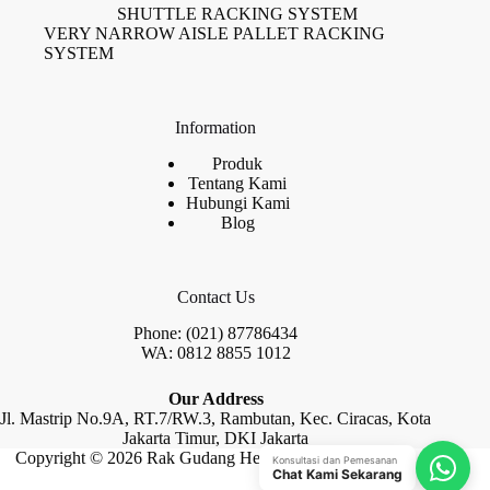
SHUTTLE RACKING SYSTEM
VERY NARROW AISLE PALLET RACKING
SYSTEM
Information
Produk
Tentang Kami
Hubungi Kami
Blog
Contact Us
Phone: (021) 87786434
WA: 0812 8855 1012
Our Address
Jl. Mastrip No.9A, RT.7/RW.3, Rambutan, Kec. Ciracas, Kota
Jakarta Timur, DKI Jakarta
Copyright © 2026 Rak Gudang Heayy Duty by Raja Rak
Konsultasi dan Pemesanan
Chat Kami Sekarang