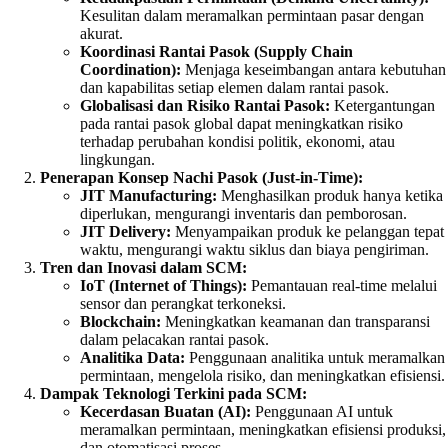
Kesulitan dalam meramalkan permintaan pasar dengan
akurat.
Koordinasi Rantai Pasok (Supply Chain
Coordination):
Menjaga keseimbangan antara kebutuhan
dan kapabilitas setiap elemen dalam rantai pasok.
Globalisasi dan Risiko Rantai Pasok:
Ketergantungan
pada rantai pasok global dapat meningkatkan risiko
terhadap perubahan kondisi politik, ekonomi, atau
lingkungan.
Penerapan Konsep Nachi Pasok (Just-in-Time):
JIT Manufacturing:
Menghasilkan produk hanya ketika
diperlukan, mengurangi inventaris dan pemborosan.
JIT Delivery:
Menyampaikan produk ke pelanggan tepat
waktu, mengurangi waktu siklus dan biaya pengiriman.
Tren dan Inovasi dalam SCM:
IoT (Internet of Things):
Pemantauan real-time melalui
sensor dan perangkat terkoneksi.
Blockchain:
Meningkatkan keamanan dan transparansi
dalam pelacakan rantai pasok.
Analitika Data:
Penggunaan analitika untuk meramalkan
permintaan, mengelola risiko, dan meningkatkan efisiensi.
Dampak Teknologi Terkini pada SCM:
Kecerdasan Buatan (AI):
Penggunaan AI untuk
meramalkan permintaan, meningkatkan efisiensi produksi,
dan otomatisasi proses.