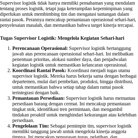
Supervisor logistik tidak hanya memiliki pemahaman yang mendalam
tentang proses logistik, tetapi juga keterampilan kepemimpinan yang
diperlukan untuk membimbing tim dan mengatasi tantangan dalam
rantai pasok. Perannya mencakup pemantauan operasional sehari-hari,
penyelesaian masalah, dan memastikan bahwa target kinerja tercapai.
Tugas Supervisor Logistik: Mengelola Kegiatan Sehari-hari
Perencanaan Operasional:
Supervisor logistik bertanggung
jawab atas perencanaan operasional sehari-hari. Ini melibatkan
penentuan prioritas, alokasi sumber daya, dan penjadwalan
kegiatan logistik untuk memastikan kelancaran operasional.
Koordinasi Rantai Pasok:
Koordinasi menjadi tugas utama
supervisor logistik. Mereka harus bekerja sama dengan berbagai
departemen, mulai dari pembelian, produksi, hingga distribusi,
untuk memastikan bahwa setiap tahap dalam rantai pasok
terintegrasi dengan baik.
Pemantauan Persediaan:
Supervisor logistik harus memantau
persediaan barang dengan cermat. Ini mencakup pemantauan
tingkat stok, identifikasi tren permintaan, dan mengambil
tindakan proaktif untuk menghindari kekurangan atau kelebihan
persediaan.
Pengelolaan Tim:
Sebagai pemimpin tim, supervisor logistik
memiliki tanggung jawab untuk mengelola kinerja anggota
timnya. Ini mencakup penugasan tugas, pelatihan, dan