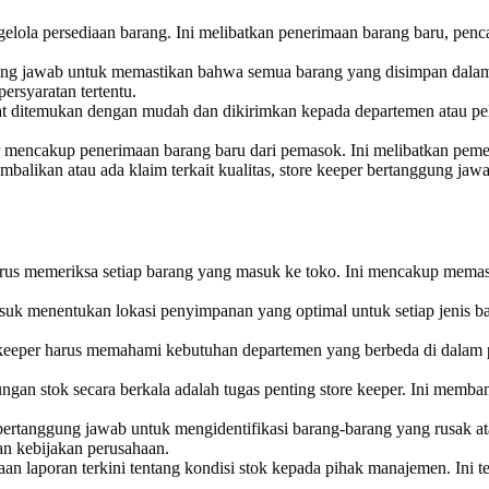
elola persediaan barang. Ini melibatkan penerimaan barang baru, penc
ung jawab untuk memastikan bahwa semua barang yang disimpan dalam 
rsyaratan tertentu.
 ditemukan dengan mudah dan dikirimkan kepada departemen atau pel
 mencakup penerimaan barang baru dari pemasok. Ini melibatkan pemerik
mbalikan atau ada klaim terkait kualitas, store keeper bertanggung jaw
rus memeriksa setiap barang yang masuk ke toko. Ini mencakup memast
suk menentukan lokasi penyimpanan yang optimal untuk setiap jenis b
keeper harus memahami kebutuhan departemen yang berbeda di dalam 
gan stok secara berkala adalah tugas penting store keeper. Ini membantu
bertanggung jawab untuk mengidentifikasi barang-barang yang rusak a
n kebijakan perusahaan.
n laporan terkini tentang kondisi stok kepada pihak manajemen. Ini te