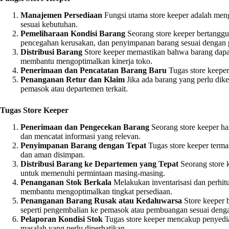
Manajemen Persediaan
Fungsi utama store keeper adalah meng
sesuai kebutuhan.
Pemeliharaan Kondisi Barang
Seorang store keeper bertangg
pencegahan kerusakan, dan penyimpanan barang sesuai dengan pe
Distribusi Barang
Store keeper memastikan bahwa barang dapat
membantu mengoptimalkan kinerja toko.
Penerimaan dan Pencatatan Barang Baru
Tugas store keeper
Penanganan Retur dan Klaim
Jika ada barang yang perlu dike
pemasok atau departemen terkait.
Tugas Store Keeper
Penerimaan dan Pengecekan Barang
Seorang store keeper ha
dan mencatat informasi yang relevan.
Penyimpanan Barang dengan Tepat
Tugas store keeper terma
dan aman disimpan.
Distribusi Barang ke Departemen yang Tepat
Seorang store 
untuk memenuhi permintaan masing-masing.
Penanganan Stok Berkala
Melakukan inventarisasi dan perhitun
membantu mengoptimalkan tingkat persediaan.
Penanganan Barang Rusak atau Kedaluwarsa
Store keeper 
seperti pengembalian ke pemasok atau pembuangan sesuai denga
Pelaporan Kondisi Stok
Tugas store keeper mencakup penyediaa
masalah yang perlu diperhatikan.