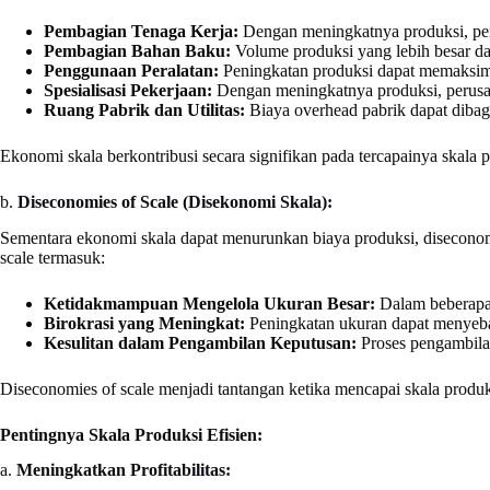
Pembagian Tenaga Kerja:
Dengan meningkatnya produksi, per
Pembagian Bahan Baku:
Volume produksi yang lebih besar d
Penggunaan Peralatan:
Peningkatan produksi dapat memaksima
Spesialisasi Pekerjaan:
Dengan meningkatnya produksi, perusaha
Ruang Pabrik dan Utilitas:
Biaya overhead pabrik dapat dibagi
Ekonomi skala berkontribusi secara signifikan pada tercapainya skala p
b.
Diseconomies of Scale (Disekonomi Skala):
Sementara ekonomi skala dapat menurunkan biaya produksi, diseconomie
scale termasuk:
Ketidakmampuan Mengelola Ukuran Besar:
Dalam beberapa 
Birokrasi yang Meningkat:
Peningkatan ukuran dapat menyebab
Kesulitan dalam Pengambilan Keputusan:
Proses pengambilan
Diseconomies of scale menjadi tantangan ketika mencapai skala produks
Pentingnya Skala Produksi Efisien:
a.
Meningkatkan Profitabilitas: