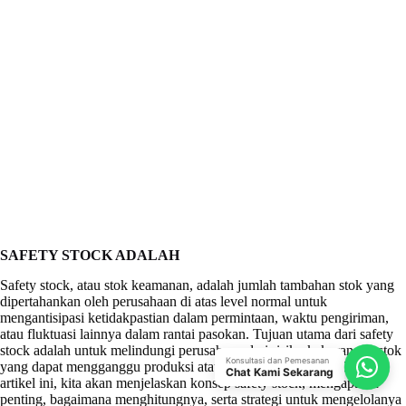
SAFETY STOCK ADALAH
Safety stock, atau stok keamanan, adalah jumlah tambahan stok yang
dipertahankan oleh perusahaan di atas level normal untuk
mengantisipasi ketidakpastian dalam permintaan, waktu pengiriman,
atau fluktuasi lainnya dalam rantai pasokan. Tujuan utama dari safety
stock adalah untuk melindungi perusahaan dari risiko kekurangan stok
Konsultasi dan Pemesanan
yang dapat mengganggu produksi atau layanan pelanggan. Dalam
Chat Kami Sekarang
artikel ini, kita akan menjelaskan konsep safety stock, mengapa itu
penting, bagaimana menghitungnya, serta strategi untuk mengelolanya