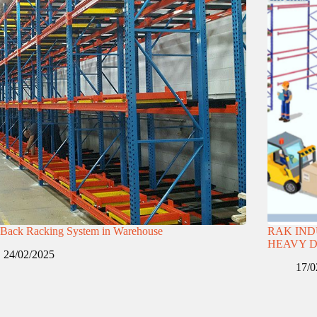
 Back Racking System in Warehouse
RAK IND
HEAVY 
24/02/2025
17/0