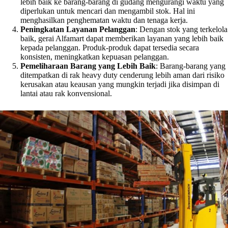
lebih baik ke barang-barang di gudang mengurangi waktu yang
diperlukan untuk mencari dan mengambil stok. Hal ini
menghasilkan penghematan waktu dan tenaga kerja.
Peningkatan Layanan Pelanggan
: Dengan stok yang terkelola
baik, gerai Alfamart dapat memberikan layanan yang lebih baik
kepada pelanggan. Produk-produk dapat tersedia secara
konsisten, meningkatkan kepuasan pelanggan.
Pemeliharaan Barang yang Lebih Baik
: Barang-barang yang
ditempatkan di rak heavy duty cenderung lebih aman dari risiko
kerusakan atau keausan yang mungkin terjadi jika disimpan di
lantai atau rak konvensional.