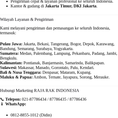
Pengiriman cepat & layanan profesional ke seluruh Indonesia.
Kantor & gudang di
Jakarta Timur, DKI Jakarta
.
Wilayah Layanan & Pengiriman
Kami melayani pengiriman dan pemasangan ke seluruh Indonesia,
termasuk:
Pulau Jawa:
Jakarta, Bekasi, Tangerang, Bogor, Depok, Karawang,
Bandung, Semarang, Surabaya, Yogyakarta.
Sumatera:
Medan, Palembang, Lampung, Pekanbaru, Padang, Jambi,
Bengkulu.
Kalimantan:
Pontianak, Banjarmasin, Samarinda, Balikpapan.
Sulawesi:
Makassar, Manado, Gorontalo, Palu, Kendari.
Bali & Nusa Tenggara:
Denpasar, Mataram, Kupang.
Maluku & Papua:
Ambon, Ternate, Jayapura, Sorong, Merauke.
Hubungi Marketing RAJA RAK INDONESIA
📞
Telepon:
021-87786434 / 87786435 / 87786436
📱
WhatsApp:
0812-8855-1012 (Didin)