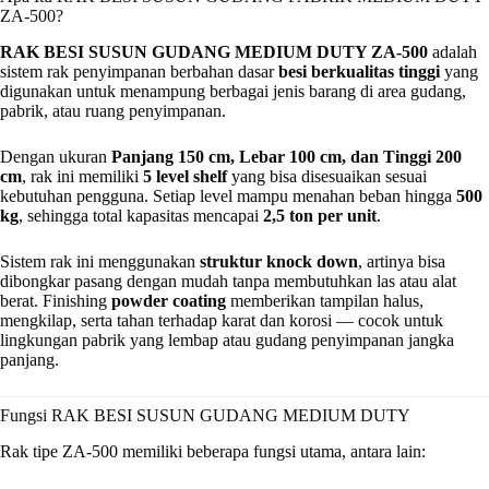
ZA-500?
RAK BESI SUSUN GUDANG MEDIUM DUTY ZA-500
adalah
sistem rak penyimpanan berbahan dasar
besi berkualitas tinggi
yang
digunakan untuk menampung berbagai jenis barang di area gudang,
pabrik, atau ruang penyimpanan.
Dengan ukuran
Panjang 150 cm, Lebar 100 cm, dan Tinggi 200
cm
, rak ini memiliki
5 level shelf
yang bisa disesuaikan sesuai
kebutuhan pengguna. Setiap level mampu menahan beban hingga
500
kg
, sehingga total kapasitas mencapai
2,5 ton per unit
.
Sistem rak ini menggunakan
struktur knock down
, artinya bisa
dibongkar pasang dengan mudah tanpa membutuhkan las atau alat
berat. Finishing
powder coating
memberikan tampilan halus,
mengkilap, serta tahan terhadap karat dan korosi — cocok untuk
lingkungan pabrik yang lembap atau gudang penyimpanan jangka
panjang.
Fungsi RAK BESI SUSUN GUDANG MEDIUM DUTY
Rak tipe ZA-500 memiliki beberapa fungsi utama, antara lain: