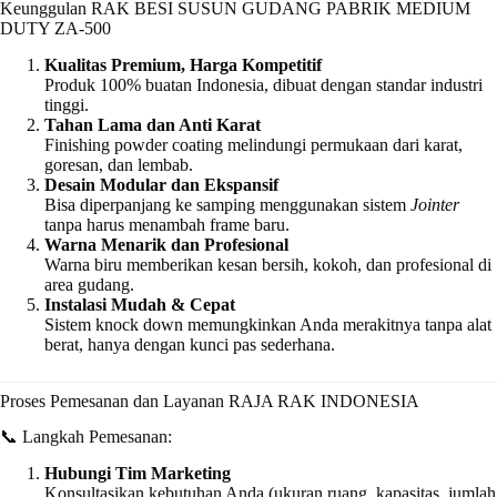
Keunggulan RAK BESI SUSUN GUDANG PABRIK MEDIUM
DUTY ZA-500
Kualitas Premium, Harga Kompetitif
Produk 100% buatan Indonesia, dibuat dengan standar industri
tinggi.
Tahan Lama dan Anti Karat
Finishing powder coating melindungi permukaan dari karat,
goresan, dan lembab.
Desain Modular dan Ekspansif
Bisa diperpanjang ke samping menggunakan sistem
Jointer
tanpa harus menambah frame baru.
Warna Menarik dan Profesional
Warna biru memberikan kesan bersih, kokoh, dan profesional di
area gudang.
Instalasi Mudah & Cepat
Sistem knock down memungkinkan Anda merakitnya tanpa alat
berat, hanya dengan kunci pas sederhana.
Proses Pemesanan dan Layanan RAJA RAK INDONESIA
📞 Langkah Pemesanan:
Hubungi Tim Marketing
Konsultasikan kebutuhan Anda (ukuran ruang, kapasitas, jumlah