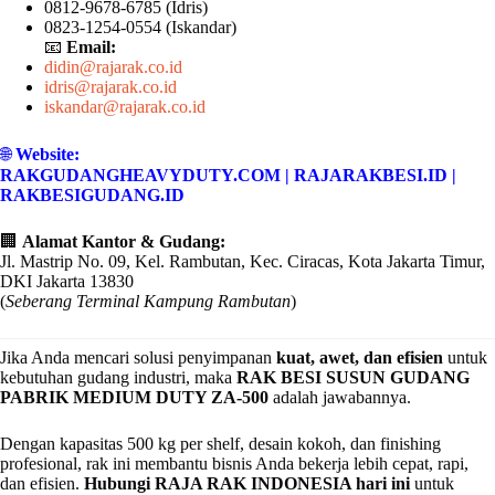
0812-9678-6785 (Idris)
0823-1254-0554 (Iskandar)
📧
Email:
didin@rajarak.co.id
idris@rajarak.co.id
iskandar@rajarak.co.id
🌐
Website:
RAKGUDANGHEAVYDUTY.COM
|
RAJARAKBESI.ID
|
RAKBESIGUDANG.ID
🏢
Alamat Kantor & Gudang:
Jl. Mastrip No. 09, Kel. Rambutan, Kec. Ciracas, Kota Jakarta Timur,
DKI Jakarta 13830
(
Seberang Terminal Kampung Rambutan
)
Jika Anda mencari solusi penyimpanan
kuat, awet, dan efisien
untuk
kebutuhan gudang industri, maka
RAK BESI SUSUN GUDANG
PABRIK MEDIUM DUTY ZA-500
adalah jawabannya.
Dengan kapasitas 500 kg per shelf, desain kokoh, dan finishing
profesional, rak ini membantu bisnis Anda bekerja lebih cepat, rapi,
dan efisien.
Hubungi RAJA RAK INDONESIA hari ini
untuk