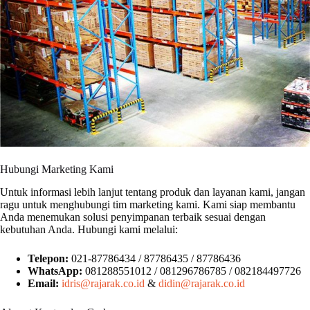
Hubungi Marketing Kami
Untuk informasi lebih lanjut tentang produk dan layanan kami, jangan
ragu untuk menghubungi tim marketing kami. Kami siap membantu
Anda menemukan solusi penyimpanan terbaik sesuai dengan
kebutuhan Anda. Hubungi kami melalui:
Telepon:
021-87786434 / 87786435 / 87786436
WhatsApp:
081288551012 / 081296786785 / 082184497726
Email:
idris@rajarak.co.id
&
didin@rajarak.co.id