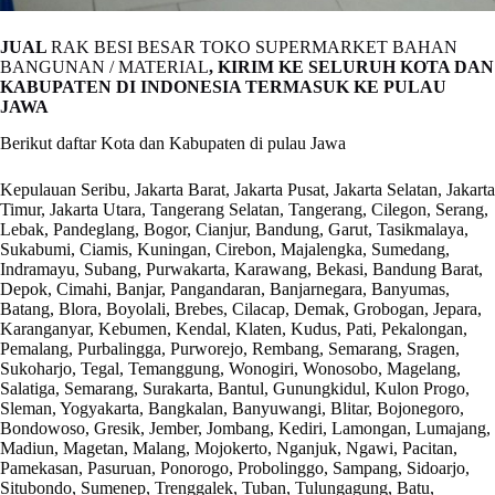
JUAL
RAK BESI BESAR TOKO SUPERMARKET BAHAN
BANGUNAN / MATERIAL
, KIRIM KE SELURUH KOTA DAN
KABUPATEN DI INDONESIA TERMASUK KE PULAU
JAWA
Berikut daftar Kota dan Kabupaten di pulau Jawa
Kepulauan Seribu, Jakarta Barat, Jakarta Pusat, Jakarta Selatan, Jakarta
Timur, Jakarta Utara, Tangerang Selatan, Tangerang, Cilegon, Serang,
Lebak, Pandeglang, Bogor, Cianjur, Bandung, Garut, Tasikmalaya,
Sukabumi, Ciamis, Kuningan, Cirebon, Majalengka, Sumedang,
Indramayu, Subang, Purwakarta, Karawang, Bekasi, Bandung Barat,
Depok, Cimahi, Banjar, Pangandaran, Banjarnegara, Banyumas,
Batang, Blora, Boyolali, Brebes, Cilacap, Demak, Grobogan, Jepara,
Karanganyar, Kebumen, Kendal, Klaten, Kudus, Pati, Pekalongan,
Pemalang, Purbalingga, Purworejo, Rembang, Semarang, Sragen,
Sukoharjo, Tegal, Temanggung, Wonogiri, Wonosobo, Magelang,
Salatiga, Semarang, Surakarta, Bantul, Gunungkidul, Kulon Progo,
Sleman, Yogyakarta, Bangkalan, Banyuwangi, Blitar, Bojonegoro,
Bondowoso, Gresik, Jember, Jombang, Kediri, Lamongan, Lumajang,
Madiun, Magetan, Malang, Mojokerto, Nganjuk, Ngawi, Pacitan,
Pamekasan, Pasuruan, Ponorogo, Probolinggo, Sampang, Sidoarjo,
Situbondo, Sumenep, Trenggalek, Tuban, Tulungagung, Batu,