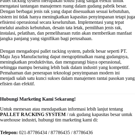
Pallet racking system merupakan solusi yang sangat efektif untuk
mengatasi tantangan manajemen ruang dalam gudang pabrik besar.
Dengan berbagai jenis rak yang dapat disesuaikan sesuai kebutuhan,
sistem ini tidak hanya meningkatkan kapasitas penyimpanan tetapi juga
efisiensi operasional secara keseluruhan. Implementasi yang tepat
melalui analisis kebutuhan, desain tata letak, pemilihan jenis rak,
instalasi, pelatihan, dan pemeliharaan rutin akan memberikan manfaat
jangka panjang yang signifikan bagi perusahaan.
Dengan mengadopsi pallet racking system, pabrik besar seperti PT.
Maju Jaya Manufacturing dapat mengoptimalkan ruang gudangnya,
meningkatkan produktivitas, dan mengurangi biaya operasional,
sehingga mampu bersaing lebih baik dalam industri yang kompetitif.
Pemahaman dan penerapan teknologi penyimpanan modern ini
menjadi salah satu kunci sukses dalam manajemen rantai pasokan yang
efisien dan efektif.
Hubungi Marketing Kami Sekarang!
Untuk memesan atau mendapatkan informasi lebih lanjut tentang
PALLET RACKING SYSTEM
/ rak gudang kapasitas besar untuk
warehouse industri, hubungi tim marketing kami di:
Telepon:
021-87786434 / 87786435 / 87786436