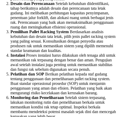
Desain dan Perencanaan
Setelah kebutuhan diidentifikasi,
tahap berikutnya adalah desain dan perencanaan tata letak
gudang. Ini melibatkan perhitungan kapasitas penyimpanan,
penentuan jalur forklift, dan alokasi ruang untuk berbagai jenis
rak. Perencanaan yang baik akan memaksimalkan penggunaan
ruang dan meningkatkan efisiensi operasional.
Pemilihan Pallet Racking System
Berdasarkan analisis
kebutuhan dan desain tata letak, pilih jenis pallet racking system
yang paling sesuai. Konsultasikan dengan penyedia atau
produsen rak untuk memastikan sistem yang dipilih memenuhi
standar keamanan dan kualitas.
Instalasi
Proses instalasi harus dilakukan oleh tenaga ahli untuk
memastikan rak terpasang dengan benar dan aman. Pengujian
awal setelah instalasi juga penting untuk memastikan stabilitas
dan fungsi rak sebelum digunakan secara penuh.
Pelatihan dan SOP
Berikan pelatihan kepada staf gudang
tentang penggunaan dan pemeliharaan pallet racking system.
Buat standar operasional prosedur (SOP) untuk menjamin
penggunaan yang aman dan efisien. Pelatihan yang baik akan
mengurangi risiko kecelakaan dan kerusakan barang.
Monitoring dan Pemeliharaan
Setelah sistem terpasang,
lakukan monitoring rutin dan pemeliharaan berkala untuk
memastikan kondisi rak tetap optimal. Inspeksi berkala
membantu mendeteksi potensi masalah sejak dini dan mencegah
kerusakan yang lebih besar.