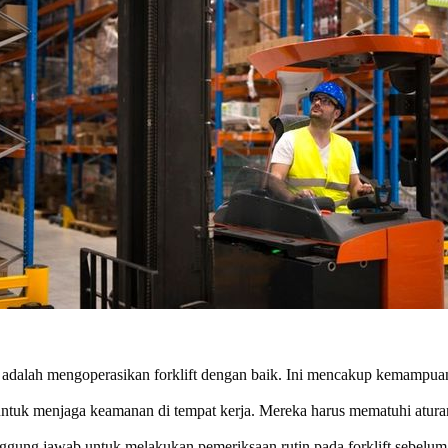
t adalah mengoperasikan forklift dengan baik. Ini mencakup kemampua
untuk menjaga keamanan di tempat kerja. Mereka harus mematuhi atura
anggung jawab untuk melakukan pemeriksaan rutin pada forklift sebelum