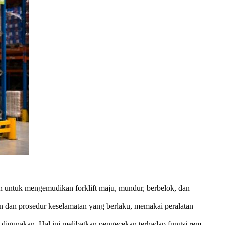
n untuk mengemudikan forklift maju, mundur, berbelok, dan
n dan prosedur keselamatan yang berlaku, memakai peralatan
 digunakan. Hal ini melibatkan pengecekan terhadap fungsi rem,