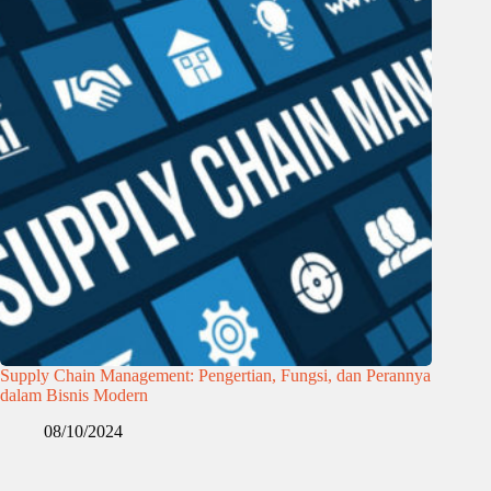
Supply Chain Management: Pengertian, Fungsi, dan Perannya
dalam Bisnis Modern
08/10/2024