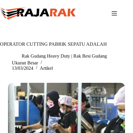
Skip
to
content
OPERATOR CUTTING PABRIK SEPATU ADALAH
Rak Gudang Heavy Duty | Rak Besi Gudang
Ukuran Besar
13/03/2024
Artikel