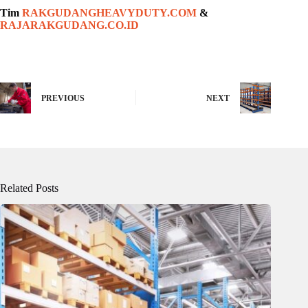
Tim
RAKGUDANGHEAVYDUTY.COM
&
RAJARAKGUDANG.CO.ID
PREVIOUS
NEXT
Related Posts