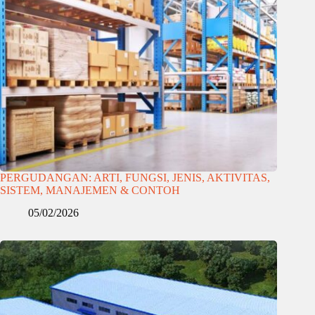
PERGUDANGAN: ARTI, FUNGSI, JENIS, AKTIVITAS,
SISTEM, MANAJEMEN & CONTOH
05/02/2026