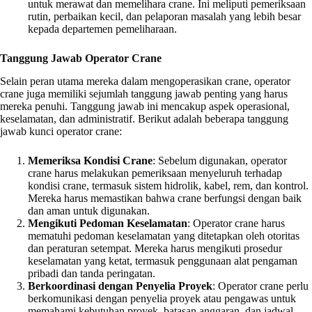
untuk merawat dan memelihara crane. Ini meliputi pemeriksaan
rutin, perbaikan kecil, dan pelaporan masalah yang lebih besar
kepada departemen pemeliharaan.
Tanggung Jawab Operator Crane
Selain peran utama mereka dalam mengoperasikan crane, operator
crane juga memiliki sejumlah tanggung jawab penting yang harus
mereka penuhi. Tanggung jawab ini mencakup aspek operasional,
keselamatan, dan administratif. Berikut adalah beberapa tanggung
jawab kunci operator crane:
Memeriksa Kondisi Crane
: Sebelum digunakan, operator
crane harus melakukan pemeriksaan menyeluruh terhadap
kondisi crane, termasuk sistem hidrolik, kabel, rem, dan kontrol.
Mereka harus memastikan bahwa crane berfungsi dengan baik
dan aman untuk digunakan.
Mengikuti Pedoman Keselamatan
: Operator crane harus
mematuhi pedoman keselamatan yang ditetapkan oleh otoritas
dan peraturan setempat. Mereka harus mengikuti prosedur
keselamatan yang ketat, termasuk penggunaan alat pengaman
pribadi dan tanda peringatan.
Berkoordinasi dengan Penyelia Proyek
: Operator crane perlu
berkomunikasi dengan penyelia proyek atau pengawas untuk
memahami kebutuhan proyek, batasan anggaran, dan jadwal