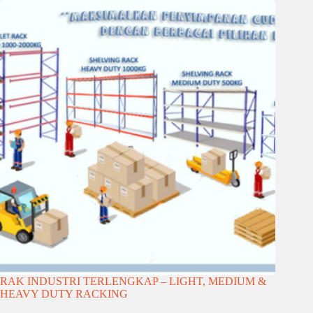
RAK INDUSTRI TERLENGKAP – LIGHT, MEDIUM &
HEAVY DUTY RACKING