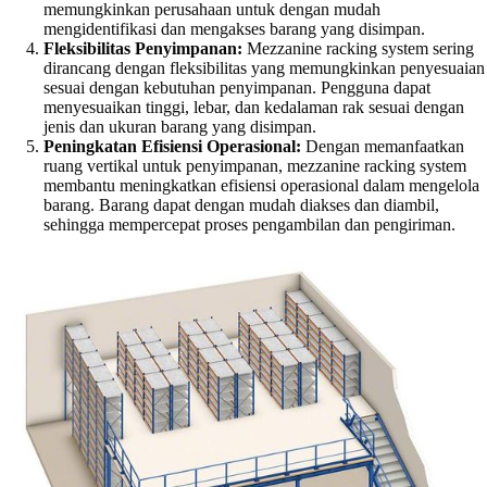
memungkinkan perusahaan untuk dengan mudah
mengidentifikasi dan mengakses barang yang disimpan.
Fleksibilitas Penyimpanan:
Mezzanine racking system sering
dirancang dengan fleksibilitas yang memungkinkan penyesuaian
sesuai dengan kebutuhan penyimpanan. Pengguna dapat
menyesuaikan tinggi, lebar, dan kedalaman rak sesuai dengan
jenis dan ukuran barang yang disimpan.
Peningkatan Efisiensi Operasional:
Dengan memanfaatkan
ruang vertikal untuk penyimpanan, mezzanine racking system
membantu meningkatkan efisiensi operasional dalam mengelola
barang. Barang dapat dengan mudah diakses dan diambil,
sehingga mempercepat proses pengambilan dan pengiriman.