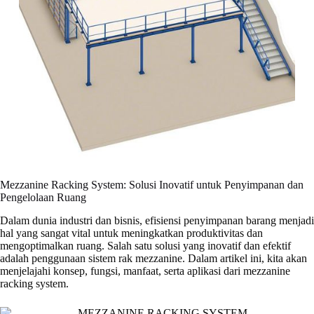
Mezzanine Racking System: Solusi Inovatif untuk Penyimpanan dan
Pengelolaan Ruang
Dalam dunia industri dan bisnis, efisiensi penyimpanan barang menjadi
hal yang sangat vital untuk meningkatkan produktivitas dan
mengoptimalkan ruang. Salah satu solusi yang inovatif dan efektif
adalah penggunaan sistem rak mezzanine. Dalam artikel ini, kita akan
menjelajahi konsep, fungsi, manfaat, serta aplikasi dari mezzanine
racking system.