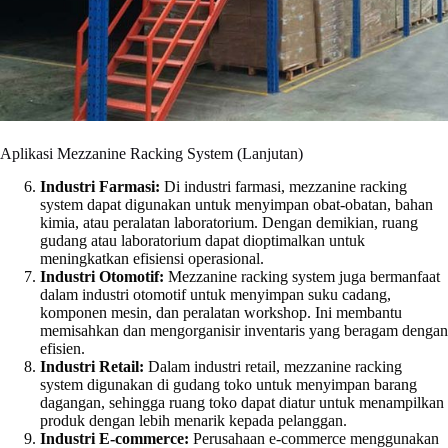
Aplikasi Mezzanine Racking System (Lanjutan)
Industri Farmasi:
Di industri farmasi, mezzanine racking
system dapat digunakan untuk menyimpan obat-obatan, bahan
kimia, atau peralatan laboratorium. Dengan demikian, ruang
gudang atau laboratorium dapat dioptimalkan untuk
meningkatkan efisiensi operasional.
Industri Otomotif:
Mezzanine racking system juga bermanfaat
dalam industri otomotif untuk menyimpan suku cadang,
komponen mesin, dan peralatan workshop. Ini membantu
memisahkan dan mengorganisir inventaris yang beragam dengan
efisien.
Industri Retail:
Dalam industri retail, mezzanine racking
system digunakan di gudang toko untuk menyimpan barang
dagangan, sehingga ruang toko dapat diatur untuk menampilkan
produk dengan lebih menarik kepada pelanggan.
Industri E-commerce:
Perusahaan e-commerce menggunakan