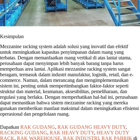
Kesimpulan
Mezzanine racking system adalah solusi yang inovatif dan efektif
untuk meningkatkan kapasitas penyimpanan dalam ruang yang
terbatas. Dengan memanfaatkan ruang vertikal di atas lantai utama,
perusahaan dapat menyimpan lebih banyak barang tanpa harus
memperluas area lantai. Aplikasi mezzanine racking system sangat
beragam, termasuk dalam industri manufaktur, logistik, retail, dan e-
commerce. Namun, dalam merancang dan mengimplementasikan
sistem ini, penting untuk mempertimbangkan faktor-faktor seperti
struktur dan material, keamanan, aksesibilitas, pemeliharaan, dan
regulasi yang berlaku. Dengan memperhatikan hal-hal ini, perusahaan
dapat memastikan bahwa sistem mezzanine racking yang mereka
gunakan memberikan manfaat maksimal dalam meningkatkan efisiensi
operasional dan pengelolaan ruang.
Dapatkan
RAK GUDANG
,
RAK GUDANG HEAVY DUTY
,
RACKING GUDANG
,
RAK HEAVY DUTY
,
HEAVY DUTY
RACK
,
RAK WAREHOUSE
,
RAK INDUSTRI
,
RAK PABRIK
di