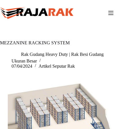
Skip
to
content
MEZZANINE RACKING SYSTEM
Rak Gudang Heavy Duty | Rak Besi Gudang
Ukuran Besar
07/04/2024
Artikel Seputar Rak