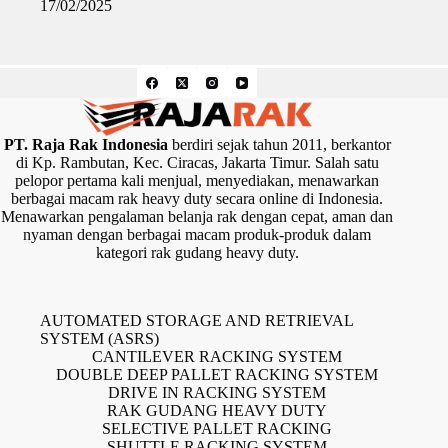
17/02/2025
PT. Raja Rak Indonesia
berdiri sejak tahun 2011, berkantor
di Kp. Rambutan, Kec. Ciracas, Jakarta Timur. Salah satu
pelopor pertama kali menjual, menyediakan, menawarkan
berbagai macam rak heavy duty secara online di Indonesia.
Menawarkan pengalaman belanja rak dengan cepat, aman dan
nyaman dengan berbagai macam produk-produk dalam
kategori rak gudang heavy duty.
AUTOMATED STORAGE AND RETRIEVAL
SYSTEM (ASRS)
CANTILEVER RACKING SYSTEM
DOUBLE DEEP PALLET RACKING SYSTEM
DRIVE IN RACKING SYSTEM
RAK GUDANG HEAVY DUTY
SELECTIVE PALLET RACKING
SHUTTLE RACKING SYSTEM