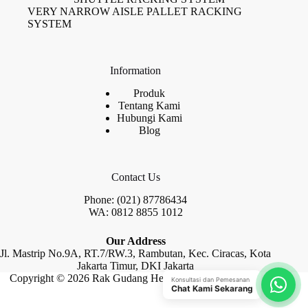
VERY NARROW AISLE PALLET RACKING
SYSTEM
Information
Produk
Tentang Kami
Hubungi Kami
Blog
Contact Us
Phone: (021) 87786434
WA: 0812 8855 1012
Our Address
Jl. Mastrip No.9A, RT.7/RW.3, Rambutan, Kec. Ciracas, Kota
Jakarta Timur, DKI Jakarta
Copyright © 2026 Rak Gudang Heayy Duty by Raja Rak
Konsultasi dan Pemesanan
Chat Kami Sekarang