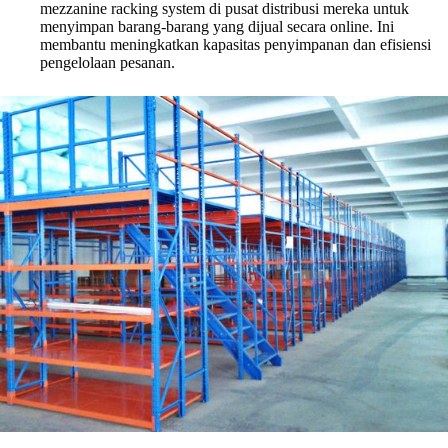
mezzanine racking system di pusat distribusi mereka untuk
menyimpan barang-barang yang dijual secara online. Ini
membantu meningkatkan kapasitas penyimpanan dan efisiensi
pengelolaan pesanan.