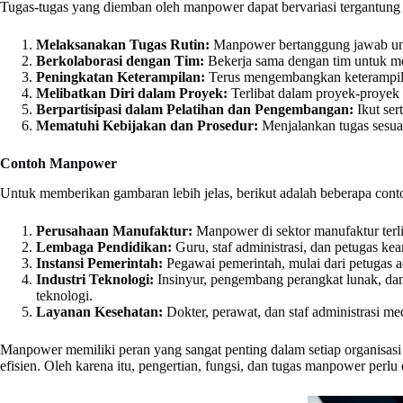
Tugas-tugas yang diemban oleh manpower dapat bervariasi tergantung
Melaksanakan Tugas Rutin:
Manpower bertanggung jawab untuk
Berkolaborasi dengan Tim:
Bekerja sama dengan tim untuk me
Peningkatan Keterampilan:
Terus mengembangkan keterampilan
Melibatkan Diri dalam Proyek:
Terlibat dalam proyek-proyek 
Berpartisipasi dalam Pelatihan dan Pengembangan:
Ikut ser
Mematuhi Kebijakan dan Prosedur:
Menjalankan tugas sesuai
Contoh Manpower
Untuk memberikan gambaran lebih jelas, berikut adalah beberapa con
Perusahaan Manufaktur:
Manpower di sektor manufaktur terli
Lembaga Pendidikan:
Guru, staf administrasi, dan petugas 
Instansi Pemerintah:
Pegawai pemerintah, mulai dari petugas a
Industri Teknologi:
Insinyur, pengembang perangkat lunak, dan
teknologi.
Layanan Kesehatan:
Dokter, perawat, dan staf administrasi m
Manpower memiliki peran yang sangat penting dalam setiap organisas
efisien. Oleh karena itu, pengertian, fungsi, dan tugas manpower perl