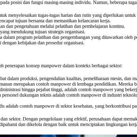
 pada posisi dan fungsi masing-masing individu. Namun, beberapa tu
 menyelesaikan tugas-tugas harian dan rutin yang diperlukan untuk o
ncapai tujuan bersama dan memastikan kelancaran kerja.
 dan pengetahuan melalui pelatihan dan pembelajaran kontinu.
yang mendukung tujuan strategis organisasi.
ta dalam program pelatihan dan pengembangan yang ditawarkan oleh p
 dengan kebijakan dan prosedur organisasi.
toh penerapan konsep manpower dalam konteks berbagai sektor:
bat dalam produksi, pengendalian kualitas, pemeliharaan mesin, dan m
keamanan merupakan contoh manpower di lembaga pendidikan. Mereka b
dministrasi hingga pejabat tinggi, adalah contoh manpower yang beke
 personel dukungan teknis adalah contoh manpower di industri tekno
edis adalah contoh manpower di sektor kesehatan, yang berkontribusi p
i dan sektor. Dengan pengelolaan yang efektif, perusahaan dapat mem
u dipahami dan dikelola dengan baik untuk menciptakan lingkungan kerj