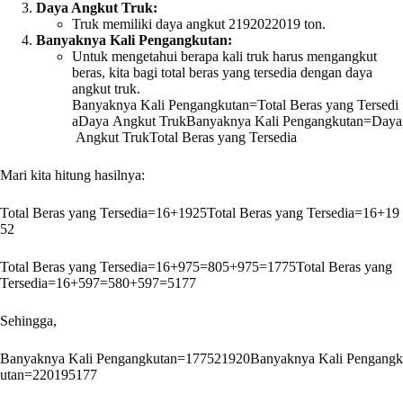
Daya Angkut Truk:
Truk memiliki daya angkut
21920
2
20
19
ton.
Banyaknya Kali Pengangkutan:
Untuk mengetahui berapa kali truk harus mengangkut
beras, kita bagi total beras yang tersedia dengan daya
angkut truk.
Banyaknya Kali Pengangkutan=Total Beras yang Tersedi
aDaya Angkut Truk
Banyaknya Kali Pengangkutan
=
Daya
Angkut Truk
Total Beras yang Tersedia
Mari kita hitung hasilnya:
Total Beras yang Tersedia=16+1925
Total Beras yang Tersedia
=
16
+
19
5
2
Total Beras yang Tersedia=16+975=805+975=1775
Total Beras yang
Tersedia
=
16
+
5
97
=
5
80
+
5
97
=
5
177
Sehingga,
Banyaknya Kali Pengangkutan=177521920
Banyaknya Kali Pengangk
utan
=
2
20
19
5
177