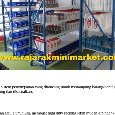
nis sistem penyimpanan yang dirancang untuk menampung barang-barang r
ng dan disesuaikan.
ngan atau aluminium, membuat light duty racking lebih mudah dipindahk