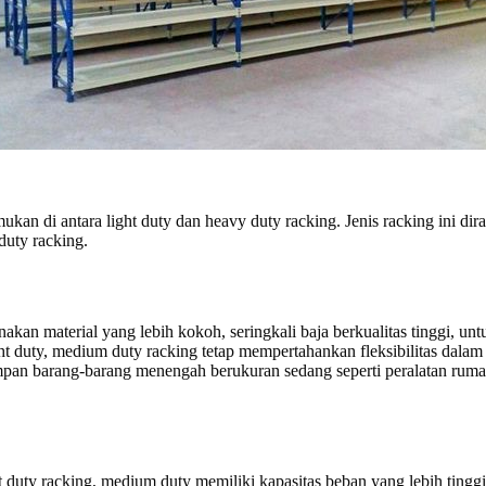
ukan di antara light duty dan heavy duty racking. Jenis racking ini 
 duty racking.
an material yang lebih kokoh, seringkali baja berkualitas tinggi, un
t duty, medium duty racking tetap mempertahankan fleksibilitas dalam
pan barang-barang menengah berukuran sedang seperti peralatan rumah
 duty racking, medium duty memiliki kapasitas beban yang lebih tin