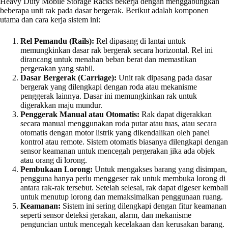
Heavy Duty Mobile Storage Racks bekerja dengan menggabungkan
beberapa unit rak pada dasar bergerak. Berikut adalah komponen
utama dan cara kerja sistem ini:
Rel Pemandu (Rails):
Rel dipasang di lantai untuk
memungkinkan dasar rak bergerak secara horizontal. Rel ini
dirancang untuk menahan beban berat dan memastikan
pergerakan yang stabil.
Dasar Bergerak (Carriage):
Unit rak dipasang pada dasar
bergerak yang dilengkapi dengan roda atau mekanisme
penggerak lainnya. Dasar ini memungkinkan rak untuk
digerakkan maju mundur.
Penggerak Manual atau Otomatis:
Rak dapat digerakkan
secara manual menggunakan roda putar atau tuas, atau secara
otomatis dengan motor listrik yang dikendalikan oleh panel
kontrol atau remote. Sistem otomatis biasanya dilengkapi dengan
sensor keamanan untuk mencegah pergerakan jika ada objek
atau orang di lorong.
Pembukaan Lorong:
Untuk mengakses barang yang disimpan,
pengguna hanya perlu menggeser rak untuk membuka lorong di
antara rak-rak tersebut. Setelah selesai, rak dapat digeser kembali
untuk menutup lorong dan memaksimalkan penggunaan ruang.
Keamanan:
Sistem ini sering dilengkapi dengan fitur keamanan
seperti sensor deteksi gerakan, alarm, dan mekanisme
penguncian untuk mencegah kecelakaan dan kerusakan barang.