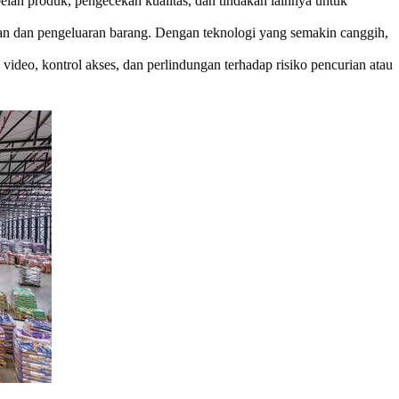
lan produk, pengecekan kualitas, dan tindakan lainnya untuk
aan dan pengeluaran barang. Dengan teknologi yang semakin canggih,
deo, kontrol akses, dan perlindungan terhadap risiko pencurian atau