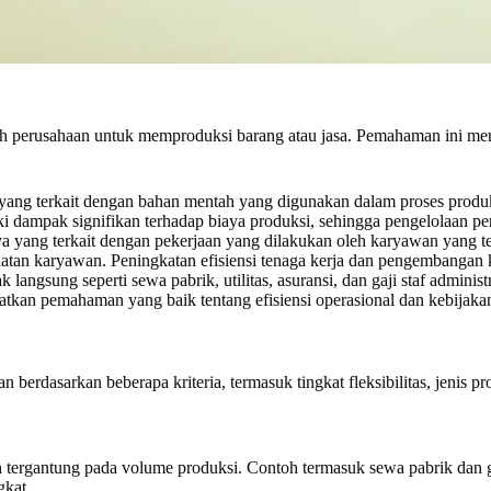
h perusahaan untuk memproduksi barang atau jasa. Pemahaman ini men
ang terkait dengan bahan mentah yang digunakan dalam proses produ
i dampak signifikan terhadap biaya produksi, sehingga pengelolaan per
 yang terkait dengan pekerjaan yang dilakukan oleh karyawan yang ter
hatan karyawan. Peningkatan efisiensi tenaga kerja dan pengembangan
angsung seperti sewa pabrik, utilitas, asuransi, dan gaji staf administr
atkan pemahaman yang baik tentang efisiensi operasional dan kebijaka
kan berdasarkan beberapa kriteria, termasuk tingkat fleksibilitas, jeni
 tergantung pada volume produksi. Contoh termasuk sewa pabrik dan gaji
gkat.