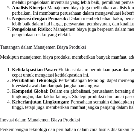
melalui pengelolaan inventaris yang lebih baik, pemilihan pemas
Analisis Kinerja:
Manajemen biaya juga melibatkan analisis kin
perbaikan. Ini membantu perusahaan dalam mengevaluasi keberhas
Negosiasi dengan Pemasok:
Dalam membeli bahan baku, pemah
lebih baik dalam hal harga, persyaratan pembayaran, dan kualita
Pengelolaan Risiko:
Manajemen biaya juga berperan dalam menge
pengelolaan risiko yang efektif.
Tantangan dalam Manajemen Biaya Produksi
Meskipun manajemen biaya produksi memberikan banyak manfaat, ada b
Ketidakpastian Pasar:
Fluktuasi dalam permintaan pasar dan p
cepat untuk mengatasi ketidakpastian ini.
Perubahan Teknologi:
Perkembangan teknologi dapat memengar
investasi awal dan dampak jangka panjangnya.
Kompetisi Global:
Dalam era globalisasi, perusahaan bersaing 
lingkungan, dan faktor lainnya. Strategi produksi dan rantai pa
Keberlanjutan Lingkungan:
Perusahaan semakin dihadapkan pa
tinggi, tetapi juga memberikan manfaat jangka panjang dalam hal 
Inovasi dalam Manajemen Biaya Produksi
Perkembangan teknologi dan perubahan dalam cara bisnis dilakukan te