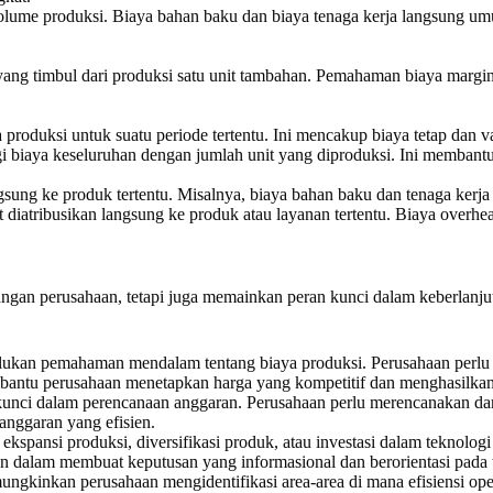
olume produksi. Biaya bahan baku dan biaya tenaga kerja langsung u
ang timbul dari produksi satu unit tambahan. Pemahaman biaya margi
 produksi untuk suatu periode tertentu. Ini mencakup biaya tetap dan va
i biaya keseluruhan dengan jumlah unit yang diproduksi. Ini memban
gsung ke produk tertentu. Misalnya, biaya bahan baku dan tenaga kerja
 diatribusikan langsung ke produk atau layanan tertentu. Biaya overhe
gan perusahaan, tetapi juga memainkan peran kunci dalam keberlanjut
lukan pemahaman mendalam tentang biaya produksi. Perusahaan perlu
bantu perusahaan menetapkan harga yang kompetitif dan menghasilka
nci dalam perencanaan anggaran. Perusahaan perlu merencanakan da
anggaran yang efisien.
i ekspansi produksi, diversifikasi produk, atau investasi dalam tek
 dalam membuat keputusan yang informasional dan berorientasi pada 
kinkan perusahaan mengidentifikasi area-area di mana efisiensi opera