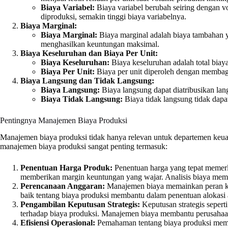
Biaya Variabel:
Biaya variabel berubah seiring dengan v
diproduksi, semakin tinggi biaya variabelnya.
Biaya Marginal:
Biaya Marginal:
Biaya marginal adalah biaya tambahan y
menghasilkan keuntungan maksimal.
Biaya Keseluruhan dan Biaya Per Unit:
Biaya Keseluruhan:
Biaya keseluruhan adalah total biaya
Biaya Per Unit:
Biaya per unit diperoleh dengan membag
Biaya Langsung dan Tidak Langsung:
Biaya Langsung:
Biaya langsung dapat diatribusikan lan
Biaya Tidak Langsung:
Biaya tidak langsung tidak dapat
Pentingnya Manajemen Biaya Produksi
Manajemen biaya produksi tidak hanya relevan untuk departemen keuan
manajemen biaya produksi sangat penting termasuk:
Penentuan Harga Produk:
Penentuan harga yang tepat memer
memberikan margin keuntungan yang wajar. Analisis biaya mem
Perencanaan Anggaran:
Manajemen biaya memainkan peran ku
baik tentang biaya produksi membantu dalam penentuan alokasi 
Pengambilan Keputusan Strategis:
Keputusan strategis sepert
terhadap biaya produksi. Manajemen biaya membantu perusahaan
Efisiensi Operasional:
Pemahaman tentang biaya produksi memung