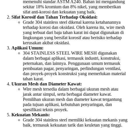
memenuhi standar ASTM A240. Bahan ini mengandung
sekitar 18% kromium dan 8% nikel, yang memberikan
sifat anti-korosi dan kekuatan yang baik.
Sifat Korosif dan Tahan Terhadap Oksidasi:
Grade 304 stainless steel dikenal karena ketahanannya
terhadap korosi dan oksidasi. Oleh karena itu, wire mesh
yang terbuat dari baja tahan karat ini dapat digunakan di
lingkungan yang bersifat korosif atau berisiko terhadap
kerusakan akibat oksidasi.
Aplikasi Umum:
304 STAINLESS STEEL WIRE MESH digunakan
dalam berbagai aplikasi, termasuk industri, konstruksi,
peternakan, dan lainnya. Penggunaan umum termasuk
pembuatan pagar, penyaringan, perlindungan ventilasi,
dan proyek-proyek konstruksi yang memerlukan material
tahan karat.
Ukuran Mesh dan Diameter Kawat:
Wire mesh tersedia dalam berbagai ukuran mesh atau
jarak antar simpul, serta berbagai diameter kawat.
Pemilihan ukuran mesh dan diameter kawat tergantung
pada tujuan aplikasi, kebutuhan penyaringan, dan
spesifikasi teknis proyek.
Kekuatan Mekanis:
Grade 304 stainless steel memiliki kekuatan mekanis yang
baik, termasuk kekuatan tarik dan keuletan yang tinggi.