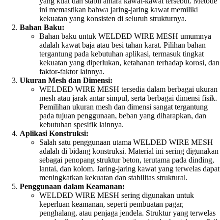
yang kuat dan stabil antara kawat-kawat tersebut. Metode
ini memastikan bahwa jaring-jaring kawat memiliki
kekuatan yang konsisten di seluruh strukturnya.
Bahan Baku:
Bahan baku untuk WELDED WIRE MESH umumnya
adalah kawat baja atau besi tahan karat. Pilihan bahan
tergantung pada kebutuhan aplikasi, termasuk tingkat
kekuatan yang diperlukan, ketahanan terhadap korosi, dan
faktor-faktor lainnya.
Ukuran Mesh dan Dimensi:
WELDED WIRE MESH tersedia dalam berbagai ukuran
mesh atau jarak antar simpul, serta berbagai dimensi fisik.
Pemilihan ukuran mesh dan dimensi sangat tergantung
pada tujuan penggunaan, beban yang diharapkan, dan
kebutuhan spesifik lainnya.
Aplikasi Konstruksi:
Salah satu penggunaan utama WELDED WIRE MESH
adalah di bidang konstruksi. Material ini sering digunakan
sebagai penopang struktur beton, terutama pada dinding,
lantai, dan kolom. Jaring-jaring kawat yang terwelas dapat
meningkatkan kekuatan dan stabilitas struktural.
Penggunaan dalam Keamanan:
WELDED WIRE MESH sering digunakan untuk
keperluan keamanan, seperti pembuatan pagar,
penghalang, atau penjaga jendela. Struktur yang terwelas