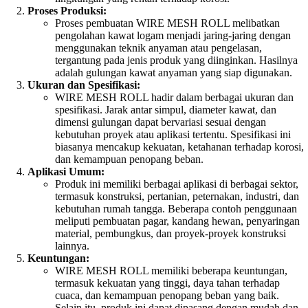
Proses Produksi:
Proses pembuatan WIRE MESH ROLL melibatkan
pengolahan kawat logam menjadi jaring-jaring dengan
menggunakan teknik anyaman atau pengelasan,
tergantung pada jenis produk yang diinginkan. Hasilnya
adalah gulungan kawat anyaman yang siap digunakan.
Ukuran dan Spesifikasi:
WIRE MESH ROLL hadir dalam berbagai ukuran dan
spesifikasi. Jarak antar simpul, diameter kawat, dan
dimensi gulungan dapat bervariasi sesuai dengan
kebutuhan proyek atau aplikasi tertentu. Spesifikasi ini
biasanya mencakup kekuatan, ketahanan terhadap korosi,
dan kemampuan penopang beban.
Aplikasi Umum:
Produk ini memiliki berbagai aplikasi di berbagai sektor,
termasuk konstruksi, pertanian, peternakan, industri, dan
kebutuhan rumah tangga. Beberapa contoh penggunaan
meliputi pembuatan pagar, kandang hewan, penyaringan
material, pembungkus, dan proyek-proyek konstruksi
lainnya.
Keuntungan:
WIRE MESH ROLL memiliki beberapa keuntungan,
termasuk kekuatan yang tinggi, daya tahan terhadap
cuaca, dan kemampuan penopang beban yang baik.
Selain itu, produk ini dapat dipasang dengan mudah dan