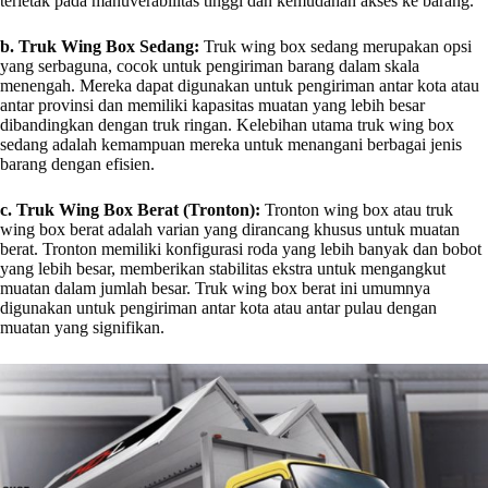
terletak pada manuverabilitas tinggi dan kemudahan akses ke barang.
b. Truk Wing Box Sedang:
Truk wing box sedang merupakan opsi
yang serbaguna, cocok untuk pengiriman barang dalam skala
menengah. Mereka dapat digunakan untuk pengiriman antar kota atau
antar provinsi dan memiliki kapasitas muatan yang lebih besar
dibandingkan dengan truk ringan. Kelebihan utama truk wing box
sedang adalah kemampuan mereka untuk menangani berbagai jenis
barang dengan efisien.
c. Truk Wing Box Berat (Tronton):
Tronton wing box atau truk
wing box berat adalah varian yang dirancang khusus untuk muatan
berat. Tronton memiliki konfigurasi roda yang lebih banyak dan bobot
yang lebih besar, memberikan stabilitas ekstra untuk mengangkut
muatan dalam jumlah besar. Truk wing box berat ini umumnya
digunakan untuk pengiriman antar kota atau antar pulau dengan
muatan yang signifikan.