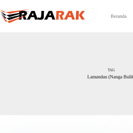
Skip
to
content
Beranda
TAG
Lamandau (Nanga Buli