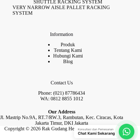
SHUTTLE RACKING SYSTEM
VERY NARROW AISLE PALLET RACKING
SYSTEM
Information
Produk
Tentang Kami
Hubungi Kami
Blog
Contact Us
Phone: (021) 87786434
WA: 0812 8855 1012
Our Address
Jl. Mastrip No.9A, RT.7/RW.3, Rambutan, Kec. Ciracas, Kota
Jakarta Timur, DKI Jakarta
Copyright © 2026 Rak Gudang Heayy Duty by Raja Rak
Konsultasi dan Pemesanan
Chat Kami Sekarang