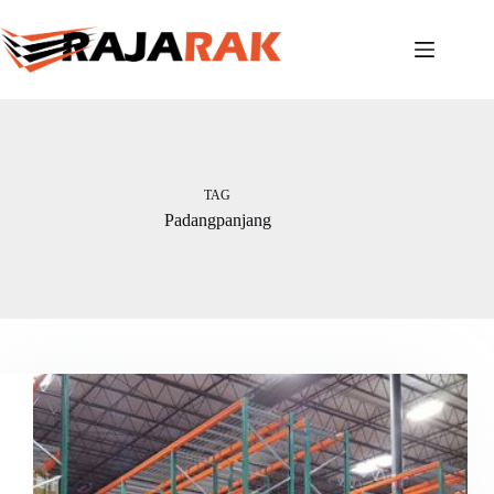
Skip
to
content
TAG
Padangpanjang